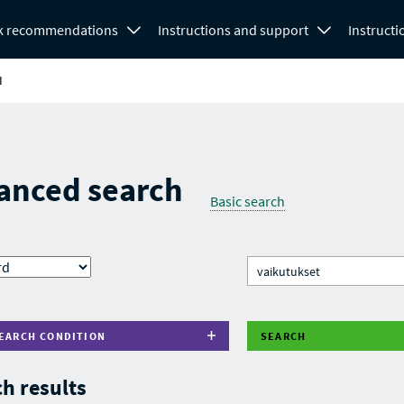
k recommendations
Instructions and support
Instructi
H
anced search
Basic search
EARCH CONDITION
SEARCH
h results