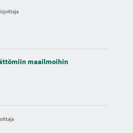
rjoittaja
mättömiin maailmoihin
oittaja