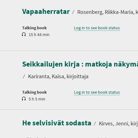
a
Vapaaherratar
t
⁄
Rosenberg, Riikka-Maria, ki
i
o
n
Talking book
Log in to see book status
15 h 44 min
D
u
Seikkailujen kirja : matkoja näky
r
a
t
⁄
Kariranta, Kaisa, kirjoittaja
i
o
n
Talking book
Log in to see book status
5 h 5 min
D
u
r
a
He selvisivät sodasta
t
⁄
Kirves, Jenni, kirj
i
o
n