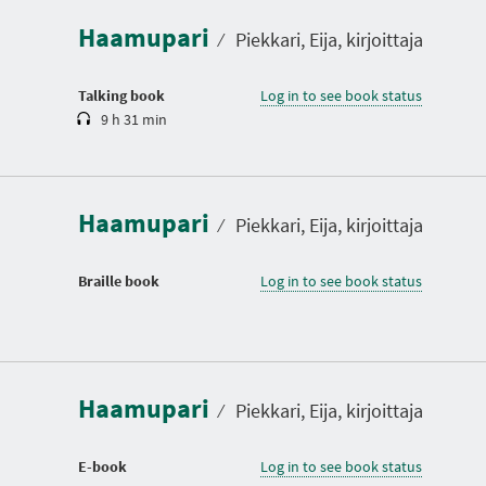
a
Haamupari
t
⁄
Piekkari, Eija, kirjoittaja
i
o
n
Talking book
Log in to see book status
9 h 31 min
Haamupari
⁄
Piekkari, Eija, kirjoittaja
Braille book
Log in to see book status
Haamupari
⁄
Piekkari, Eija, kirjoittaja
E-book
Log in to see book status