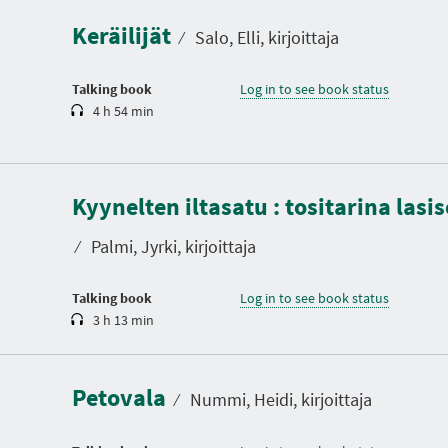
a
Keräilijät
t
⁄
Salo, Elli, kirjoittaja
i
o
n
Talking book
Log in to see book status
4 h 54 min
D
u
Kyynelten iltasatu : tositarina las
r
a
t
⁄
Palmi, Jyrki, kirjoittaja
i
o
n
Talking book
Log in to see book status
3 h 13 min
D
u
r
a
Petovala
t
⁄
Nummi, Heidi, kirjoittaja
i
o
n