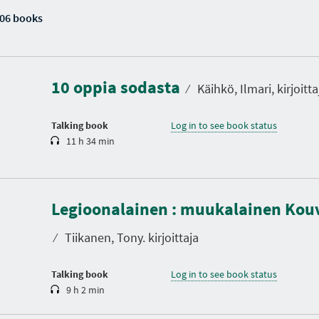
06 books
D
u
r
a
10 oppia sodasta
t
⁄
Käihkö, Ilmari, kirjoitta
i
o
n
Talking book
Log in to see book status
11 h 34 min
D
u
Legioonalainen : muukalainen Kou
r
a
t
⁄
Tiikanen, Tony. kirjoittaja
i
o
n
Talking book
Log in to see book status
9 h 2 min
D
u
r