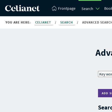
Frontpage
Boo
Search
YOU ARE HERE:
CELIANET
/
SEARCH
/
ADVANCED SEARC
Adv
ADD S
Searc