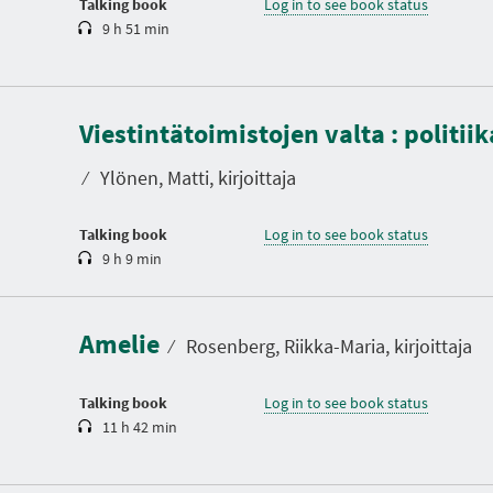
Talking book
Log in to see book status
9 h 51 min
D
u
Viestintätoimistojen valta : politii
r
a
t
⁄
Ylönen, Matti, kirjoittaja
i
o
n
Talking book
Log in to see book status
9 h 9 min
D
u
r
a
Amelie
t
⁄
Rosenberg, Riikka-Maria, kirjoittaja
i
o
n
Talking book
Log in to see book status
11 h 42 min
D
u
r