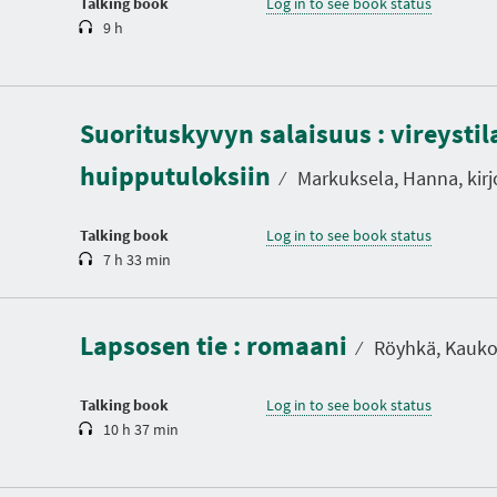
Talking book
Log in to see book status
9 h
D
u
Suorituskyvyn salaisuus : vireystil
r
a
huipputuloksiin
t
⁄
Markuksela, Hanna, kirjo
i
o
n
Talking book
Log in to see book status
7 h 33 min
D
u
r
a
Lapsosen tie : romaani
t
⁄
Röyhkä, Kauko, 
i
o
n
Talking book
Log in to see book status
10 h 37 min
D
u
r