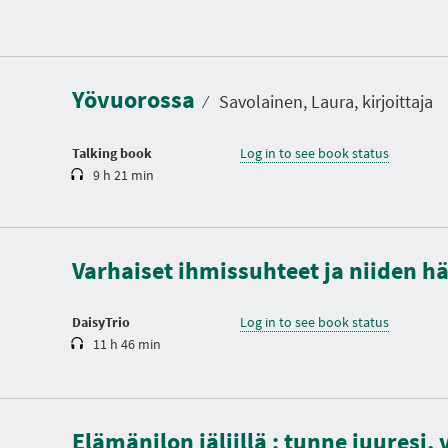
D
u
r
a
Yövuorossa
t
⁄
Savolainen, Laura, kirjoittaja
i
o
n
Talking book
Log in to see book status
9 h 21 min
D
u
r
a
t
Varhaiset ihmissuhteet ja niiden h
i
o
n
DaisyTrio
Log in to see book status
11 h 46 min
Elämänilon jäljillä : tunne juuresi,