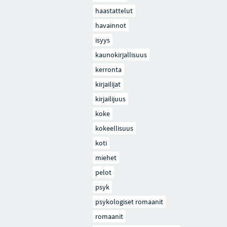
haastattelut
havainnot
isyys
kaunokirjallisuus
kerronta
kirjailijat
kirjailijuus
koke
kokeellisuus
koti
miehet
pelot
psyk
psykologiset romaanit
romaanit