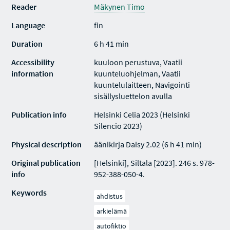
Reader
Mäkynen Timo
Language
fin
Duration
6 h 41 min
Accessibility
kuuloon perustuva, Vaatii
information
kuunteluohjelman, Vaatii
kuuntelulaitteen, Navigointi
sisällysluettelon avulla
Publication info
Helsinki Celia 2023 (Helsinki
Silencio 2023)
Physical description
äänikirja Daisy 2.02 (6 h 41 min)
Original publication
[Helsinki], Siltala [2023]. 246 s. 978-
info
952-388-050-4.
Keywords
ahdistus
arkielämä
autofiktio