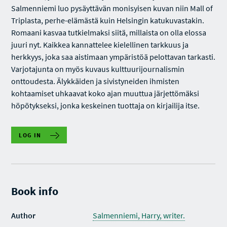
Salmenniemi luo pysäyttävän monisyisen kuvan niin Mall of
Triplasta, perhe-elämästä kuin Helsingin katukuvastakin.
Romaani kasvaa tutkielmaksi siitä, millaista on olla elossa
juuri nyt. Kaikkea kannattelee kielellinen tarkkuus ja
herkkyys, joka saa aistimaan ympäristöä pelottavan tarkasti.
Varjotajunta on myös kuvaus kulttuurijournalismin
onttoudesta. Älykkäiden ja sivistyneiden ihmisten
kohtaamiset uhkaavat koko ajan muuttua järjettömäksi
höpötykseksi, jonka keskeinen tuottaja on kirjailija itse.
LOG IN
Book info
Author
Salmenniemi, Harry, writer.