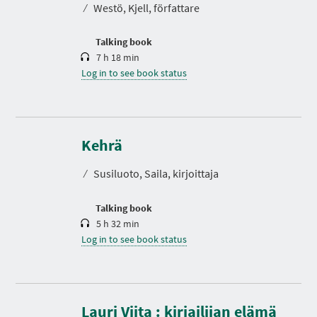
⁄
Westö, Kjell, författare
i
o
n
Talking book
7 h 18 min
Log in to see book status
D
u
r
Kehrä
a
t
⁄
Susiluoto, Saila, kirjoittaja
i
o
n
Talking book
5 h 32 min
Log in to see book status
D
u
r
Lauri Viita : kirjailijan elämä