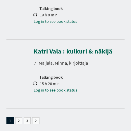
o
n
Talking book
19 h 9 min
Log in to see book status
D
u
r
Katri Vala : kulkuri & näkijä
a
t
⁄
Maijala, Minna, kirjoittaja
i
o
n
N
P
P
P
Talking book
E
A
A
A
15 h 20 min
X
G
G
G
T
Log in to see book status
E
E
E
P
O
O
O
A
F
F
F
G
S
S
S
E
E
E
E
O
A
A
A
F
R
R
R
S
1
C
2
C
3
C
E
H
H
H
A
R
R
R