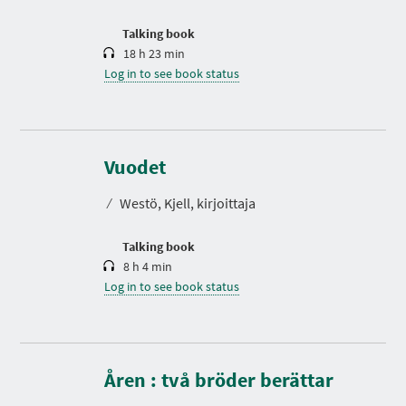
o
n
Talking book
18 h 23 min
Log in to see book status
D
u
r
Vuodet
a
t
⁄
Westö, Kjell, kirjoittaja
i
o
n
Talking book
8 h 4 min
Log in to see book status
D
u
r
Åren : två bröder berättar
a
t