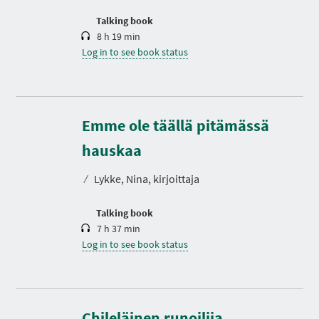
o
n
Talking book
8 h 19 min
Log in to see book status
Emme ole täällä pitämässä
D
u
r
hauskaa
a
t
⁄
Lykke, Nina, kirjoittaja
i
o
n
Talking book
7 h 37 min
Log in to see book status
D
u
r
Chileläinen runoilija