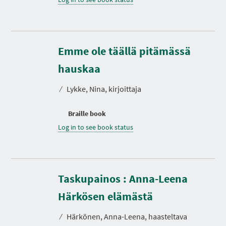
Emme ole täällä pitämässä
hauskaa
⁄
Lykke, Nina, kirjoittaja
Braille book
Log in to see book status
Taskupainos : Anna-Leena
D
u
r
Härkösen elämästä
a
t
⁄
Härkönen, Anna-Leena, haasteltava
i