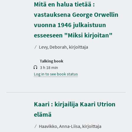
Mitä en halua tietää :
vastauksena George Orwellin
vuonna 1946 julkaistuun
D
u
r
esseeseen "Miksi kirjoitan"
a
t
⁄
Levy, Deborah, kirjoittaja
i
o
n
Talking book
3 h 18 min
Log in to see book status
Kaari : kirjailija Kaari Utrion
D
u
r
elämä
a
t
⁄
Haavikko, Anna-Liisa, kirjoittaja
i