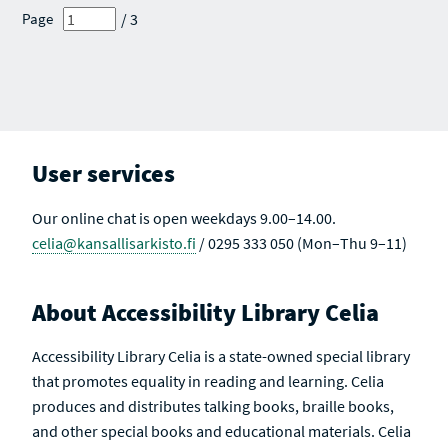
R
E
E
E
/ 3
Page
C
S
S
S
H
U
U
U
R
L
L
L
E
T
T
T
S
S
S
S
U
A
L
C
T
T
S
I
V
User services
E
Our online chat is open weekdays 9.00–14.00.
celia@kansallisarkisto.fi
/ 0295 333 050 (Mon–Thu 9–11)
About Accessibility Library Celia
Accessibility Library Celia is a state-owned special library
that promotes equality in reading and learning. Celia
produces and distributes talking books, braille books,
and other special books and educational materials. Celia