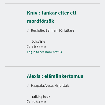
Kniv : tankar efter ett
D
u
r
mordförsök
a
t
⁄
Rushdie, Salman, författare
i
o
n
DaisyTrio
6 h 52 min
Log in to see book status
D
u
r
Alexis : elämänkertomus
a
t
⁄
Haapala, Vesa, kirjoittaja
i
o
n
Talking book
10 h 4 min