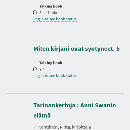
n
Talking book
6 h 41 min
Log in to see book status
D
u
r
a
t
Miten kirjani ovat syntyneet. 6
i
o
n
Talking book
9 h
Log in to see book status
Tarinankertoja : Anni Swanin
D
u
r
elämä
a
t
⁄
Konttinen, Riitta, kirjoittaja
i