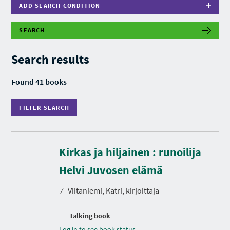
ADD SEARCH CONDITION
SEARCH
F
I
L
Search results
T
E
R
Found 41 books
S
E
A
FILTER SEARCH
R
C
H
Kirkas ja hiljainen : runoilija
Helvi Juvosen elämä
⁄
Viitaniemi, Katri, kirjoittaja
Talking book
Log in to see book status