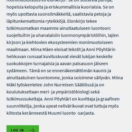
hopeisia kelopuita ja eriskummallisia kuoriaisia. Se on
myös upottavia suonsilmäkkeitä, saalistavia petoja ja
läpitunkemattomia ryteikköjä. Elonkirjo tekee
tutkimusmatkan maamme ainutlaatuiseen luontoon:
suojeltuihin ja uhanalaisiin luonnonympäristöihin, lajien
kirjoon ja kiehtovien ekosysteemien monimuotoiseen
maailmaan. Miina Mäen eloisat tekstit ja Anni Pöyhtärin
hehkuvan runsaat kuvituskuvat vievät lukijan keskelle
suokukkojen turnajaisia ja aavan palsasuon jäiseen
sydämeen. Tämä on se ennenäkemättömän kaunis ja
ainutlaatuinen luontomme, jonka soisimme säilyvän. Miina
Mäki työskentelee John Nurmisen Säätiössä ja on
koulutukseltaan meri- ja ympäristöbiologi sekä
tutkimussukeltaja. Anni Pöyhtäri on kuvittaja ja graafinen
suunnittelija, jonka upeat nelivärikuvat ovat tuttuja myös
kiitosta keränneestä Muumi luonto -sarjasta.
LOG IN