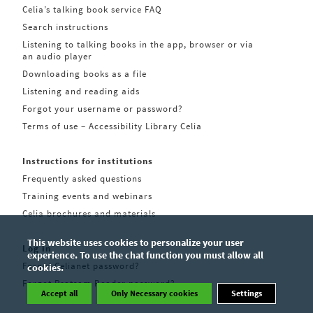
Celia’s talking book service FAQ
Search instructions
Listening to talking books in the app, browser or via
an audio player
Downloading books as a file
Listening and reading aids
Forgot your username or password?
Terms of use – Accessibility Library Celia
Instructions for institutions
Frequently asked questions
Training events and webinars
Celia brochures and materials
This website uses cookies to personalize your user
Log in
experience. To use the chat function you must allow all
Forgot Celianet password?
cookies.
Forgot Pratsam Reader password?
Accept all
Only Necessary cookies
Settings