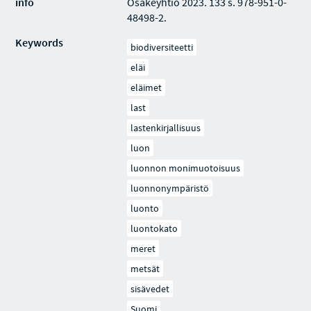
info
Osakeyhtiö 2023. 133 s. 978-951-0-
48498-2.
Keywords
biodiversiteetti
eläi
eläimet
last
lastenkirjallisuus
luon
luonnon monimuotoisuus
luonnonympäristö
luonto
luontokato
meret
metsät
sisävedet
Suomi