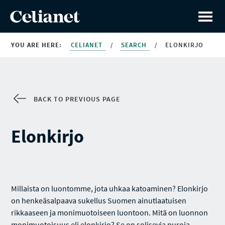
YOU ARE HERE:
CELIANET
/
SEARCH
/
ELONKIRJO
BACK TO PREVIOUS PAGE
Elonkirjo
Millaista on luontomme, jota uhkaa katoaminen? Elonkirjo
on henkeäsalpaava sukellus Suomen ainutlaatuisen
rikkaaseen ja monimuotoiseen luontoon. Mitä on luonnon
monimuotoisuus eli elonkirjo? Se on solisevia puroja,