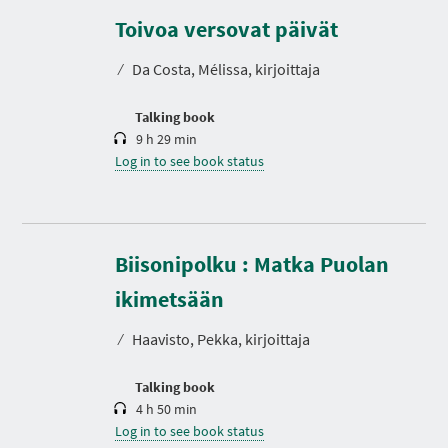
u
r
Toivoa versovat päivät
a
t
⁄
Da Costa, Mélissa, kirjoittaja
i
o
n
Talking book
9 h 29 min
Log in to see book status
Biisonipolku : Matka Puolan
D
u
r
ikimetsään
a
t
⁄
Haavisto, Pekka, kirjoittaja
i
o
n
Talking book
4 h 50 min
Log in to see book status