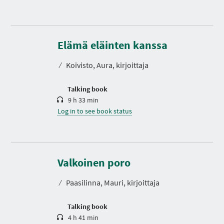
D
u
r
Elämä eläinten kanssa
a
t
⁄
Koivisto, Aura, kirjoittaja
i
o
n
Talking book
9 h 33 min
Log in to see book status
D
u
r
Valkoinen poro
a
t
⁄
Paasilinna, Mauri, kirjoittaja
i
o
n
Talking book
4 h 41 min