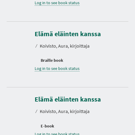
Log in to see book status
Elämä eläinten kanssa
⁄
Koivisto, Aura, kirjoittaja
Braille book
Log in to see book status
Elämä eläinten kanssa
⁄
Koivisto, Aura, kirjoittaja
E-book
Log in to see book status