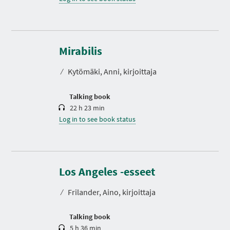
D
u
r
Mirabilis
a
t
⁄
Kytömäki, Anni, kirjoittaja
i
o
n
Talking book
22 h 23 min
Log in to see book status
D
u
r
Los Angeles -esseet
a
t
⁄
Frilander, Aino, kirjoittaja
i
o
n
Talking book
5 h 36 min