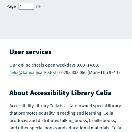
R
E
E
E
E
E
E
/ 9
Page
C
S
S
S
S
S
S
H
U
U
U
U
U
U
R
L
L
L
L
L
L
E
T
T
T
T
T
T
S
S
S
S
S
S
S
U
A
L
C
T
T
S
I
V
User services
E
Our online chat is open weekdays 9.00–14.00.
celia@kansallisarkisto.fi
/ 0295 333 050 (Mon–Thu 9–11)
About Accessibility Library Celia
Accessibility Library Celia is a state-owned special library
that promotes equality in reading and learning. Celia
produces and distributes talking books, braille books,
and other special books and educational materials. Celia