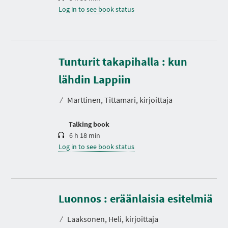
Log in to see book status
Tunturit takapihalla : kun
D
u
r
lähdin Lappiin
a
t
⁄
Marttinen, Tittamari, kirjoittaja
i
o
n
Talking book
6 h 18 min
Log in to see book status
D
u
r
Luonnos : eräänlaisia esitelmiä
a
t
⁄
Laaksonen, Heli, kirjoittaja
i