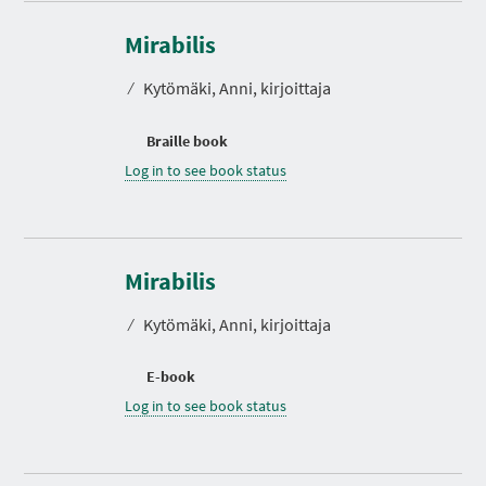
Mirabilis
⁄
Kytömäki, Anni, kirjoittaja
Braille book
Log in to see book status
Mirabilis
⁄
Kytömäki, Anni, kirjoittaja
E-book
Log in to see book status
D