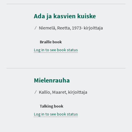
Ada ja kasvien kuiske
⁄
Niemelä, Reetta, 1973- kirjoittaja
Braille book
Log in to see book status
Mielenrauha
⁄
Kallio, Maaret, kirjoittaja
Talking book
Log in to see book status