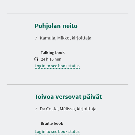
D
u
r
Pohjolan neito
a
t
⁄
Kamula, Mikko, kirjoittaja
i
o
n
Talking book
24 h 16 min
Log in to see book status
Toivoa versovat päivät
⁄
Da Costa, Mélissa, kirjoittaja
Braille book
Log in to see book status