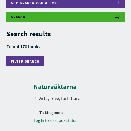
ADD SEARCH CONDITION
SEARCH
F
I
L
Search results
T
E
R
Found 170 books
S
E
A
FILTER SEARCH
R
C
H
Naturväktarna
⁄
Virta, Tove, författare
Talking book
Log in to see book status