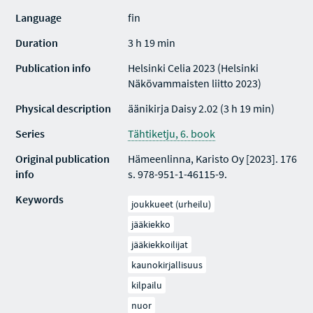
Language
fin
Duration
3 h 19 min
Publication info
Helsinki Celia 2023 (Helsinki
Näkövammaisten liitto 2023)
Physical description
äänikirja Daisy 2.02 (3 h 19 min)
Series
Tähtiketju, 6. book
Original publication
Hämeenlinna, Karisto Oy [2023]. 176
info
s. 978-951-1-46115-9.
Keywords
joukkueet (urheilu)
jääkiekko
jääkiekkoilijat
kaunokirjallisuus
kilpailu
nuor