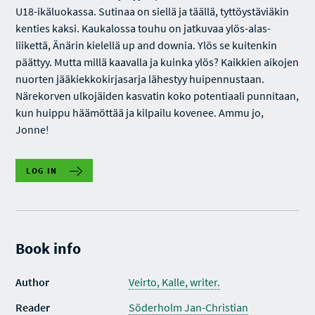
U18-ikäluokassa. Sutinaa on siellä ja täällä, tyttöystäviäkin
kenties kaksi. Kaukalossa touhu on jatkuvaa ylös-alas-
liikettä, Änärin kielellä up and downia. Ylös se kuitenkin
päättyy. Mutta millä kaavalla ja kuinka ylös? Kaikkien aikojen
nuorten jääkiekkokirjasarja lähestyy huipennustaan.
Närekorven ulkojäiden kasvatin koko potentiaali punnitaan,
kun huippu häämöttää ja kilpailu kovenee. Ammu jo,
Jonne!
LOG IN
Book info
Author
Veirto, Kalle, writer.
Reader
Söderholm Jan-Christian