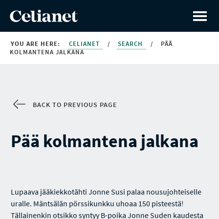
YOU ARE HERE:
CELIANET
/
SEARCH
/
PÄÄ
KOLMANTENA JALKANA
BACK TO PREVIOUS PAGE
Pää kolmantena jalkana
Lupaava jääkiekkotähti Jonne Susi palaa nousujohteiselle
uralle. Mäntsälän pörssikunkku uhoaa 150 pisteestä!
Tällainenkin otsikko syntyy B-poika Jonne Suden kaudesta