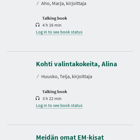
⁄
Aho, Marja, kirjoittaja
i
o
n
Talking book
4 h 16 min
Log in to see book status
D
u
r
Kohti valintakokeita, Alina
a
t
⁄
Huusko, Teija, kirjoittaja
i
o
n
Talking book
3 h 22 min
Log in to see book status
D
u
r
Meidän omat EM-kisat