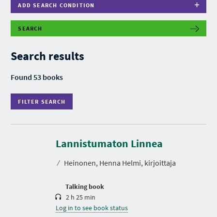
ADD SEARCH CONDITION
SEARCH
F
I
L
Search results
T
E
R
Found 53 books
S
E
A
FILTER SEARCH
R
C
H
D
u
r
Lannistumaton Linnea
a
t
⁄
Heinonen, Henna Helmi, kirjoittaja
i
o
n
Talking book
2 h 25 min
Log in to see book status