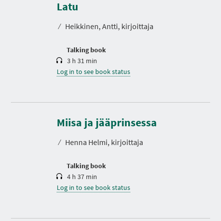
r
Latu
a
t
⁄
Heikkinen, Antti, kirjoittaja
i
o
n
Talking book
3 h 31 min
Log in to see book status
D
u
r
Miisa ja jääprinsessa
a
t
⁄
Henna Helmi, kirjoittaja
i
o
n
Talking book
4 h 37 min
Log in to see book status
D