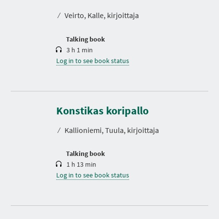
a
t
⁄
Veirto, Kalle, kirjoittaja
i
o
n
Talking book
3 h 1 min
Log in to see book status
D
u
r
Konstikas koripallo
a
t
⁄
Kallioniemi, Tuula, kirjoittaja
i
o
n
Talking book
1 h 13 min
Log in to see book status
D
u