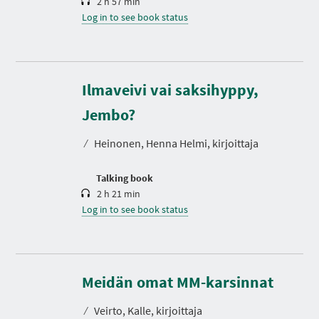
2 h 57 min
Log in to see book status
Ilmaveivi vai saksihyppy,
D
u
r
Jembo?
a
t
⁄
Heinonen, Henna Helmi, kirjoittaja
i
o
n
Talking book
2 h 21 min
Log in to see book status
D
u
r
Meidän omat MM-karsinnat
a
t
⁄
Veirto, Kalle, kirjoittaja
i