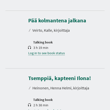
D
u
r
Pää kolmantena jalkana
a
t
⁄
Veirto, Kalle, kirjoittaja
i
o
n
Talking book
3 h 19 min
Log in to see book status
D
u
r
Tsemppiä, kapteeni Ilona!
a
t
⁄
Heinonen, Henna Helmi, kirjoittaja
i
o
n
Talking book
2 h 38 min