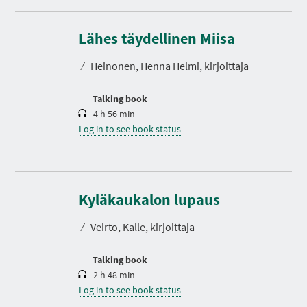
D
u
r
Lähes täydellinen Miisa
a
t
⁄
Heinonen, Henna Helmi, kirjoittaja
i
o
n
Talking book
4 h 56 min
Log in to see book status
D
u
r
Kyläkaukalon lupaus
a
t
⁄
Veirto, Kalle, kirjoittaja
i
o
n
Talking book
2 h 48 min
Log in to see book status