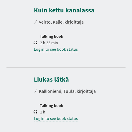
u
r
Kuin kettu kanalassa
a
t
⁄
Veirto, Kalle, kirjoittaja
i
o
n
Talking book
2 h 33 min
Log in to see book status
D
u
r
Liukas lätkä
a
t
⁄
Kallioniemi, Tuula, kirjoittaja
i
o
n
Talking book
1 h
Log in to see book status