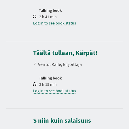
o
n
Talking book
2 h 41 min
Log in to see book status
D
u
r
Täältä tullaan, Kärpät!
a
t
⁄
Veirto, Kalle, kirjoittaja
i
o
n
Talking book
3 h 15 min
Log in to see book status
D
u
r
S niin kuin salaisuus
a
t