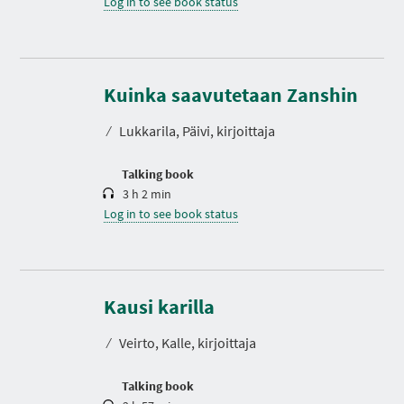
Log in to see book status
D
u
r
Kuinka saavutetaan Zanshin
a
t
⁄
Lukkarila, Päivi, kirjoittaja
i
o
n
Talking book
3 h 2 min
Log in to see book status
D
u
r
Kausi karilla
a
t
⁄
Veirto, Kalle, kirjoittaja
i
o
n
Talking book