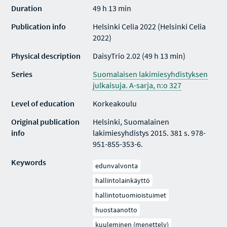
Duration
49 h 13 min
Publication info
Helsinki Celia 2022 (Helsinki Celia
2022)
Physical description
DaisyTrio 2.02 (49 h 13 min)
Series
Suomalaisen lakimiesyhdistyksen
julkaisuja. A-sarja, n:o 327
Level of education
Korkeakoulu
Original publication
Helsinki, Suomalainen
info
lakimiesyhdistys 2015. 381 s. 978-
951-855-353-6.
Keywords
edunvalvonta
hallintolainkäyttö
hallintotuomioistuimet
huostaanotto
kuuleminen (menettely)