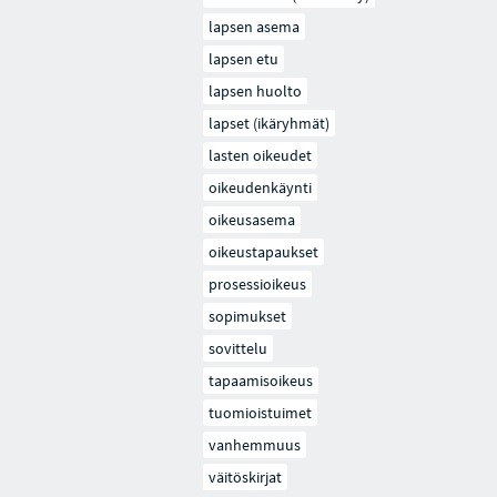
lapsen asema
lapsen etu
lapsen huolto
lapset (ikäryhmät)
lasten oikeudet
oikeudenkäynti
oikeusasema
oikeustapaukset
prosessioikeus
sopimukset
sovittelu
tapaamisoikeus
tuomioistuimet
vanhemmuus
väitöskirjat