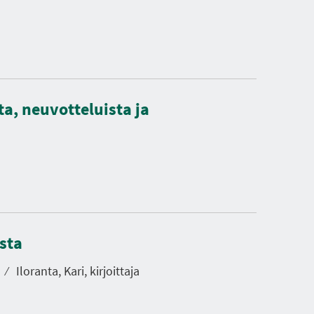
sta, neuvotteluista ja
sta
n
⁄
Iloranta, Kari, kirjoittaja