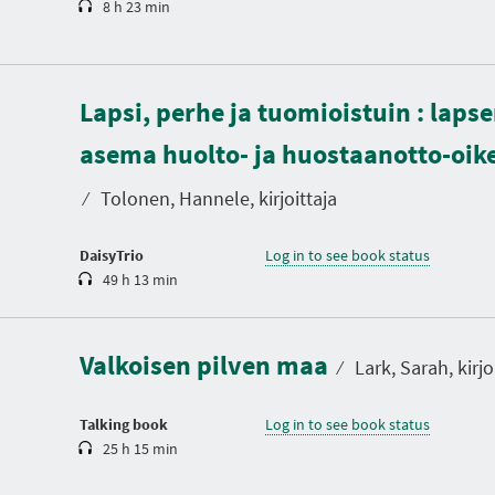
8 h 23 min
Lapsi, perhe ja tuomioistuin : laps
D
u
asema huolto- ja huostaanotto-oi
r
a
t
⁄
Tolonen, Hannele, kirjoittaja
i
o
n
DaisyTrio
Log in to see book status
49 h 13 min
D
u
r
a
Valkoisen pilven maa
t
⁄
Lark, Sarah, kirjo
i
o
n
Talking book
Log in to see book status
25 h 15 min
D
u