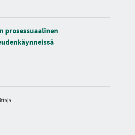
en prosessuaalinen
keudenkäynneissä
ittaja