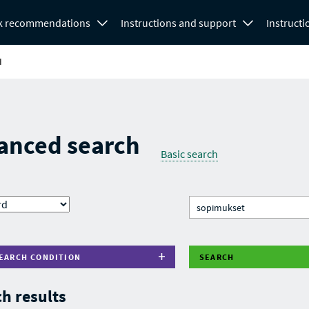
k recommendations
Instructions and support
Instructi
H
anced search
Basic search
EARCH CONDITION
SEARCH
h results