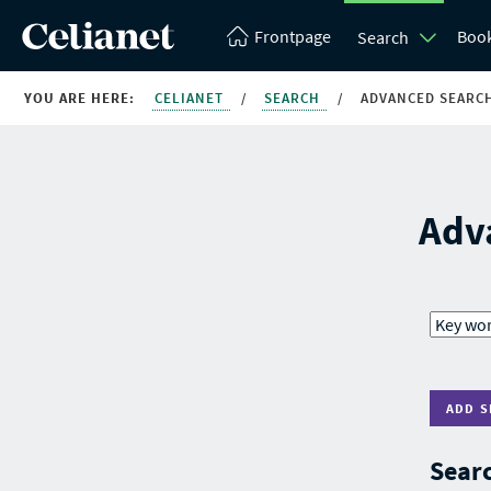
Frontpage
Boo
Search
YOU ARE HERE:
CELIANET
/
SEARCH
/
ADVANCED SEARC
Adv
ADD S
Searc