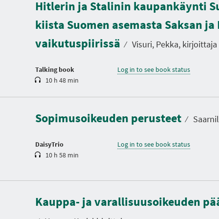
Hitlerin ja Stalinin kaupankäynti 
D
u
kiista Suomen asemasta Saksan ja 
r
a
vaikutuspiirissä
t
⁄
Visuri, Pekka, kirjoittaja
i
o
n
Talking book
Log in to see book status
10 h 48 min
D
u
r
a
Sopimusoikeuden perusteet
t
⁄
Saarnile
i
o
n
DaisyTrio
Log in to see book status
10 h 58 min
D
u
Kauppa- ja varallisuusoikeuden pää
r
a
t