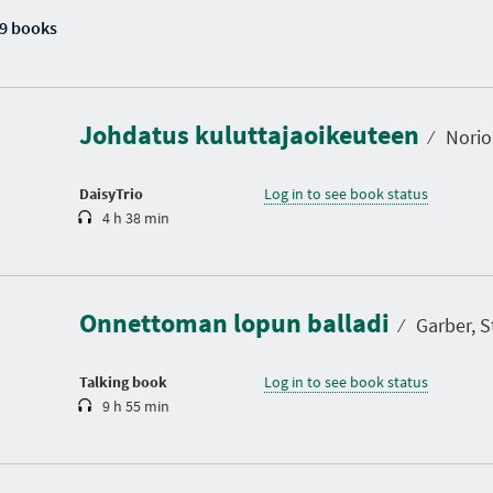
9 books
D
u
r
a
Johdatus kuluttajaoikeuteen
t
⁄
Norio,
i
o
n
DaisyTrio
Log in to see book status
4 h 38 min
D
u
r
a
Onnettoman lopun balladi
t
⁄
Garber, St
i
o
n
Talking book
Log in to see book status
9 h 55 min
D
u