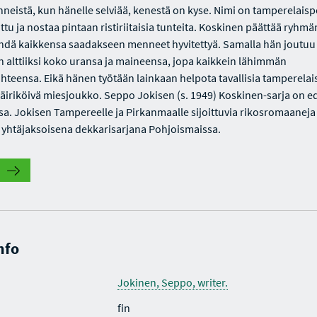
nneistä, kun hänelle selviää, kenestä on kyse. Nimi on tamperelaispo
uttu ja nostaa pintaan ristiriitaisia tunteita. Koskinen päättää ryhm
hdä kaikkensa saadakseen menneet hyvitettyä. Samalla hän joutuu
alttiiksi koko uransa ja maineensa, jopa kaikkein lähimmän
hteensa. Eikä hänen työtään lainkaan helpota tavallisia tamperelaisi
häiriköivä miesjoukko. Seppo Jokisen (s. 1949) Koskinen-sarja on e
sa. Jokisen Tampereelle ja Pirkanmaalle sijoittuvia rikosromaaneja
yhtäjaksoisena dekkarisarjana Pohjoismaissa.
nfo
Jokinen, Seppo, writer.
fin