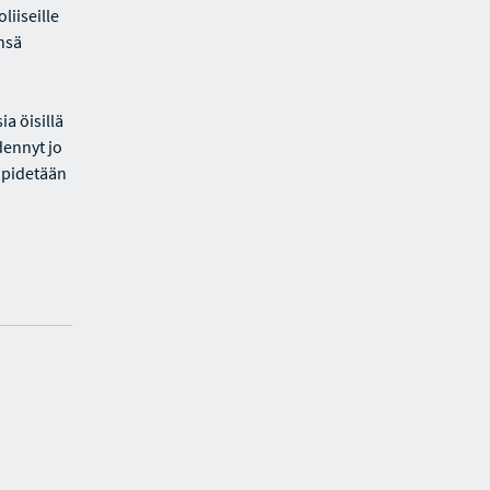
liiseille
änsä
a öisillä
dennyt jo
 pidetään