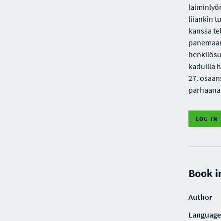
laiminlyö
liiankin t
kanssa te
panemaan 
henkilösu
kaduilla 
27. osaan
parhaana 
LOG IN
Book i
Author
Language