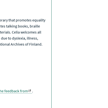
a
library that promotes equality
tes talking books, braille
erials. Celia welcomes all
due to dyslexia, illness,
National Archives of Finland.
the feedback from
.