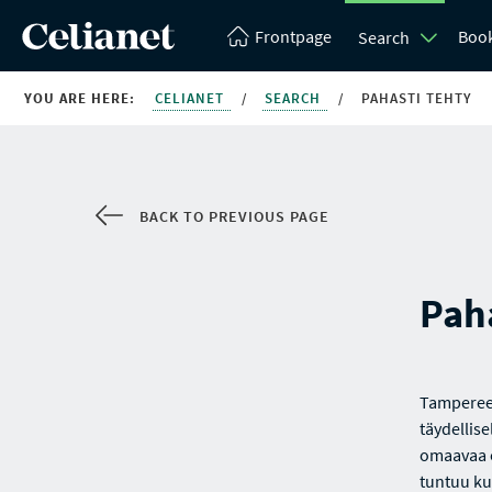
Frontpage
Boo
Search
YOU ARE HERE:
CELIANET
/
SEARCH
/
PAHASTI TEHTY
BACK TO PREVIOUS PAGE
Paha
Tampereen
täydellise
omaavaa ­
tuntuu ku