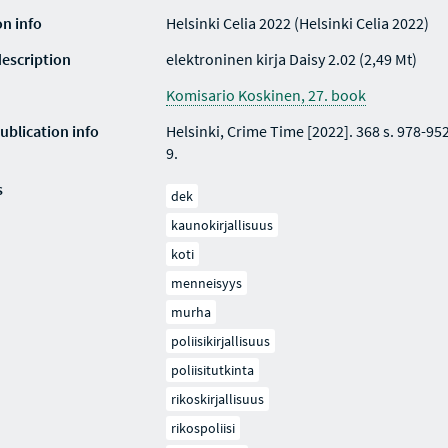
on info
Helsinki Celia 2022 (Helsinki Celia 2022)
description
elektroninen kirja Daisy 2.02 (2,49 Mt)
Komisario Koskinen, 27. book
ublication info
Helsinki, Crime Time [2022]. 368 s. 978-95
9.
s
dek
kaunokirjallisuus
koti
menneisyys
murha
poliisikirjallisuus
poliisitutkinta
rikoskirjallisuus
rikospoliisi