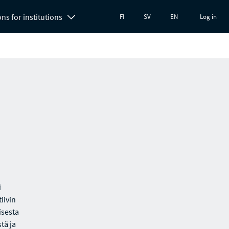
ons for institutions
FI
SV
EN
Log in
i
iivin
isesta
tä ja