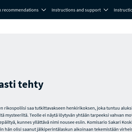
k recommendations
Instructions and support
Instructi
sti tehty
 rikospoliisi saa tutkittavakseen henkirikoksen, joka tuntuu aluks
ltä mysteeriltä. Teolle ei näytä löytyvän yhtään tarpeeksi vahvan mot
epäiltyä, kunnes yllättävä nimi nousee esiin. Komisario Sakari Kosk
in hän olisi saanut jälkiperintälaskun aikoinaan tekemistään virheis