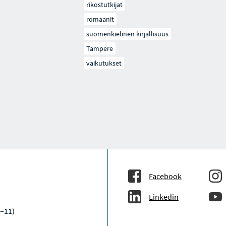
rikostutkijat
romaanit
suomenkielinen kirjallisuus
Tampere
vaikutukset
Facebook
Linkedin
–11)