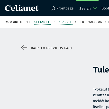
Frontpage
Boo
Search
YOU ARE HERE:
CELIANET
/
SEARCH
/
TULEVAISUUDEN 
BACK TO PREVIOUS PAGE
Tule
Työkalut 
kehittää i
meidät ko
itsellesi 