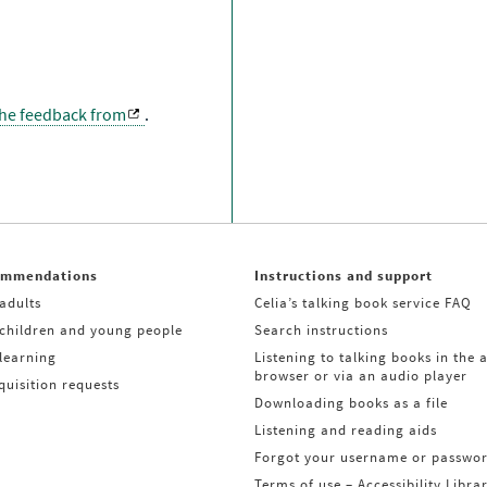
the feedback from
.
ommendations
Instructions and support
adults
Celia’s talking book service FAQ
 children and young people
Search instructions
learning
Listening to talking books in the 
browser or via an audio player
uisition requests
Downloading books as a file
Listening and reading aids
Forgot your username or passwo
Terms of use – Accessibility Libra