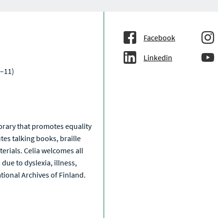
Facebook
Linkedin
–11)
a
library that promotes equality
tes talking books, braille
erials. Celia welcomes all
due to dyslexia, illness,
National Archives of Finland.