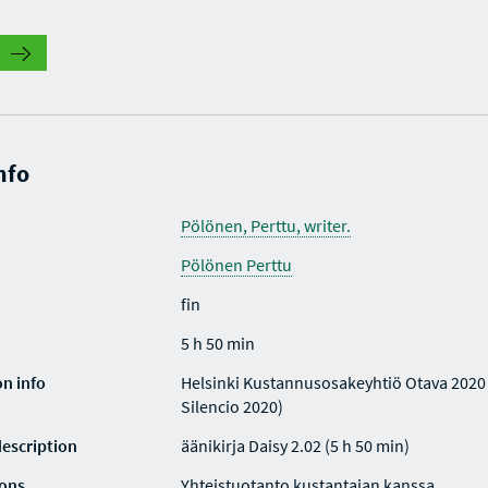
nfo
Pölönen, Perttu, writer.
Pölönen Perttu
fin
5 h 50 min
on info
Helsinki Kustannusosakeyhtiö Otava 2020 
Silencio 2020)
description
äänikirja Daisy 2.02 (5 h 50 min)
ions
Yhteistuotanto kustantajan kanssa.