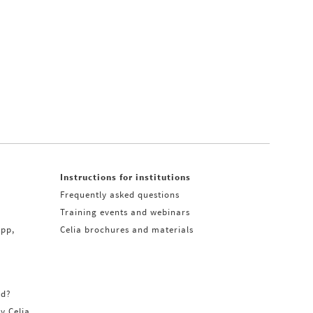
Instructions for institutions
Frequently asked questions
Training events and webinars
app,
Celia brochures and materials
rd?
ry Celia