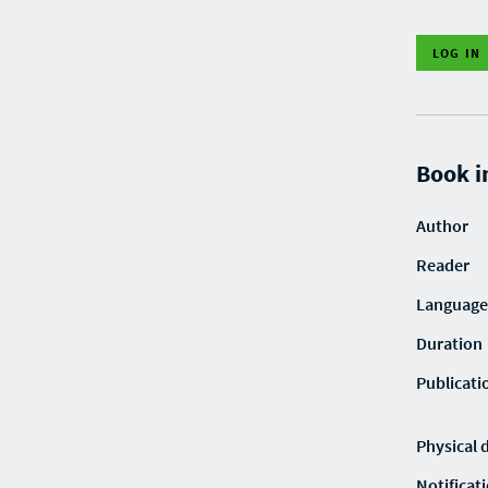
LOG IN
Book i
Author
Reader
Language
Duration
Publicati
Physical 
Notificat