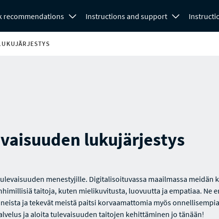
k recommendations
Instructions and support
Instructi
LUKUJÄRJESTYS
vaisuuden lukujärjestys
tulevaisuuden menestyjille. Digitalisoituvassa maailmassa meidän 
nhimillisiä taitoja, kuten mielikuvitusta, luovuutta ja empatiaa. Ne e
neista ja tekevät meistä paitsi korvaamattomia myös onnellisempia
palvelus ja aloita tulevaisuuden taitojen kehittäminen jo tänään!