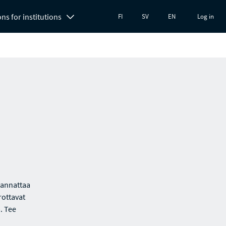
ons for institutions
FI
SV
EN
Log in
kannattaa
rottavat
. Tee