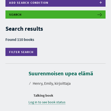
ADD SEARCH CONDITION
SEARCH
F
I
L
Search results
T
E
R
Found 110 books
S
E
A
FILTER SEARCH
R
C
H
Suurenmoisen upea elämä
⁄
Henry, Emily, kirjoittaja
Talking book
Log in to see book status