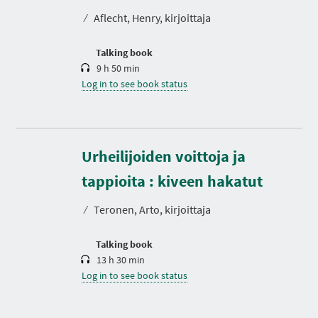
t
⁄
Aflecht, Henry, kirjoittaja
i
o
n
Talking book
9 h 50 min
Log in to see book status
Urheilijoiden voittoja ja
D
u
r
tappioita : kiveen hakatut
a
t
⁄
Teronen, Arto, kirjoittaja
i
o
n
Talking book
13 h 30 min
Log in to see book status