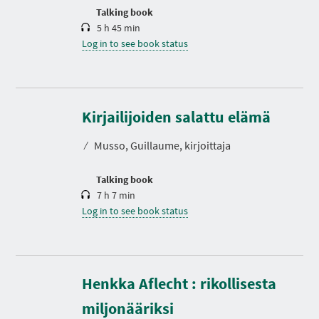
n
Talking book
5 h 45 min
Log in to see book status
D
u
r
Kirjailijoiden salattu elämä
a
t
⁄
Musso, Guillaume, kirjoittaja
i
o
n
Talking book
7 h 7 min
Log in to see book status
Henkka Aflecht : rikollisesta
D
u
r
miljonääriksi
a