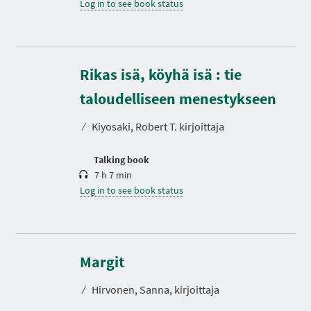
Log in to see book status
Rikas isä, köyhä isä : tie
D
u
r
taloudelliseen menestykseen
a
t
⁄
Kiyosaki, Robert T. kirjoittaja
i
o
n
Talking book
7 h 7 min
Log in to see book status
D
u
r
Margit
a
t
⁄
Hirvonen, Sanna, kirjoittaja
i
o