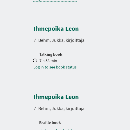
D
u
r
Ihmepoika Leon
a
t
⁄
Behm, Jukka, kirjoittaja
i
o
n
Talking book
7 h 53 min
Log in to see book status
Ihmepoika Leon
⁄
Behm, Jukka, kirjoittaja
N
P
P
P
P
P
P
E
A
A
A
A
A
A
Braille book
X
G
G
G
G
G
G
T