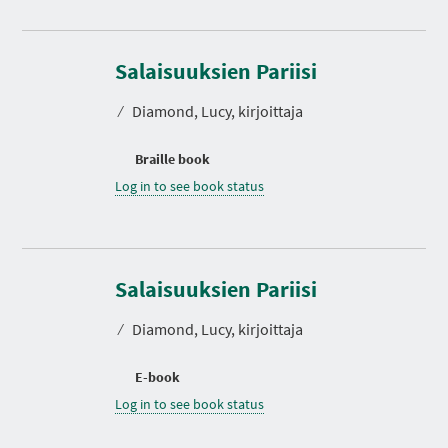
Salaisuuksien Pariisi
⁄
Diamond, Lucy, kirjoittaja
Braille book
Log in to see book status
Salaisuuksien Pariisi
⁄
Diamond, Lucy, kirjoittaja
E-book
Log in to see book status