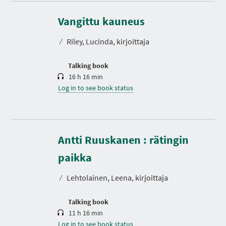
D
u
r
Vangittu kauneus
a
t
⁄
Riley, Lucinda, kirjoittaja
i
o
n
Talking book
16 h 16 min
Log in to see book status
Antti Ruuskanen : rätingin
D
u
r
paikka
a
t
⁄
Lehtolainen, Leena, kirjoittaja
i
o
n
Talking book
11 h 16 min
Log in to see book status