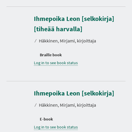
Ihmepoika Leon [selkokirja]
[tiheää harvalla]
⁄
Häkkinen, Mirjami, kirjoittaja
Braille book
Log in to see book status
Ihmepoika Leon [selkokirja]
⁄
Häkkinen, Mirjami, kirjoittaja
E-book
Log in to see book status