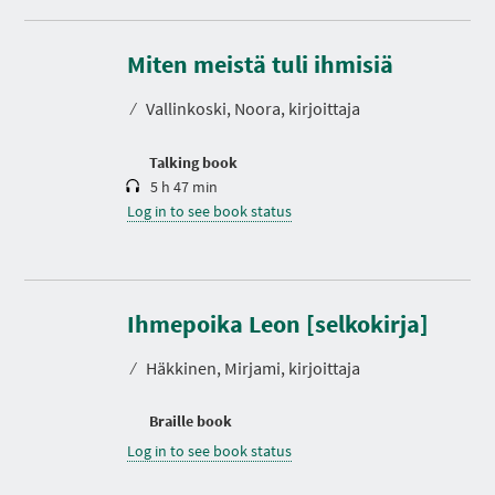
D
u
r
Miten meistä tuli ihmisiä
a
t
⁄
Vallinkoski, Noora, kirjoittaja
i
o
n
Talking book
5 h 47 min
Log in to see book status
Ihmepoika Leon [selkokirja]
⁄
Häkkinen, Mirjami, kirjoittaja
Braille book
Log in to see book status