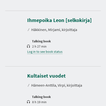
D
u
r
Ihmepoika Leon [selkokirja]
a
t
⁄
Häkkinen, Mirjami, kirjoittaja
i
o
n
Talking book
2 h 27 min
Log in to see book status
D
u
r
Kultaiset vuodet
a
t
⁄
Hämeen-Anttila, Virpi, kirjoittaja
i
o
n
Talking book
8 h 19 min