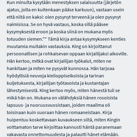
Kun minulta kysytään menestyksen salaisuutta (järjetön
ajatus, jolta en kuitenkaan pääse karkuun), vastaan usein
että niitä on kaksi: olen pysynyt terveenä ja olen pysynyt
naimisissa. Se on hyvä vastaus, koska sillä pääsee
kysymyksestä eroon ja koska siinä on mukana myös
totuuden siemen."" Tämä kirja antaa kysymykseen kenties
muutamia muitakin vastauksia. King on kirjoittanut
persoonallisen ja rohkaisevan oppaan kirjailijaksi aikoville.
Hän kertoo, mitkä ovat kirjailijan työkalut, miten ne
hankitaan ja miten ne pysyvät kunnossa. Hän tarjoaa
hyödyllisiä neuvoja kielioppiseikoista ja tarinan
kuljetuksesta, kirjailijan työtavoista ja kustantajan
lähestymisestä. King kertoo myös, miten hänestä tuli se
mikä hän on. Mukana on välähdyksiä hänen rosoisista
lapsuus- ja nuoruusvuosistaan, joiden maailma oli
toisinaan kuin suoraan hänen romaaneistaan. Kirja
huipentuu koskettavaan kuvaukseen siitä, miten Kingin
voittamaton tarve kirjoittaa kannusti häntä paranemaan
vakavasta onnettomuudesta ja palautti hänet elämään.