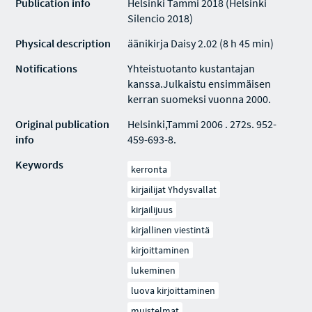
Publication info
Helsinki Tammi 2018 (Helsinki
Silencio 2018)
Physical description
äänikirja Daisy 2.02 (8 h 45 min)
Notifications
Yhteistuotanto kustantajan
kanssa.Julkaistu ensimmäisen
kerran suomeksi vuonna 2000.
Original publication
Helsinki,Tammi 2006 . 272s. 952-
info
459-693-8.
Keywords
kerronta
kirjailijat Yhdysvallat
kirjailijuus
kirjallinen viestintä
kirjoittaminen
lukeminen
luova kirjoittaminen
muistelmat