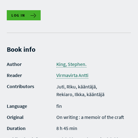
LOG IN
Book info
Author
King, Stephen.
Reader
Virmavirta Antti
Contributors
Juti, Riku, kääntäjä,
Rekiaro, Ilkka, kääntäjä
Language
fin
Original
On writing : a memoir of the craft
Duration
8 h 45 min