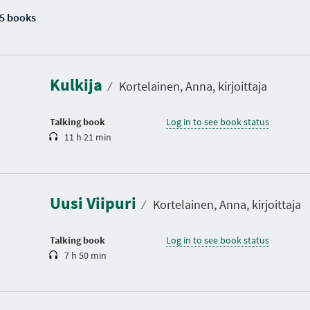
5 books
D
u
r
a
Kulkija
t
⁄
Kortelainen, Anna, kirjoittaja
i
o
n
Talking book
Log in to see book status
11 h 21 min
D
u
r
a
Uusi Viipuri
t
⁄
Kortelainen, Anna, kirjoittaja
i
o
n
Talking book
Log in to see book status
7 h 50 min
D
u
r
a