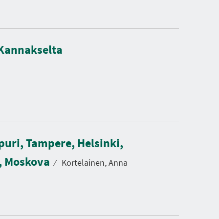
 Kannakselta
puri, Tampere, Helsinki,
d, Moskova
⁄
Kortelainen, Anna