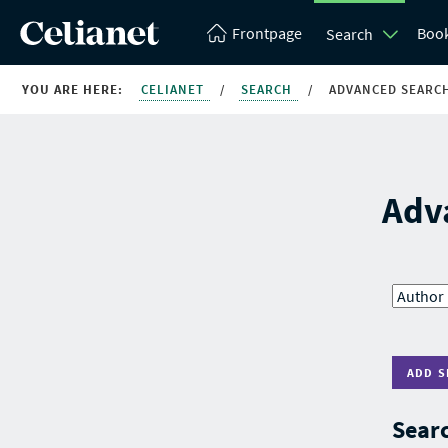
Frontpage
Boo
Search
YOU ARE HERE:
CELIANET
/
SEARCH
/
ADVANCED SEARC
Adv
ADD S
Searc