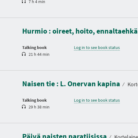
7 h 4 min
D
u
r
a
Hurmio : oireet, hoito, ennaltaehk
t
i
o
n
Talking book
Log in to see book status
21 h 44 min
D
u
r
a
Naisen tie : L. Onervan kapina
t
⁄
Kort
i
o
n
Talking book
Log in to see book status
29 h 38 min
D
u
r
a
Päivä naisten paratiisissa
t
⁄
Kortelain