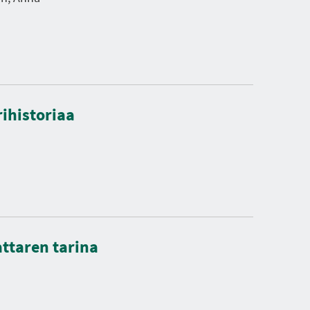
rihistoriaa
attaren tarina