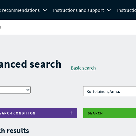
k recommendations
Instructions and support
Instructi
H
anced search
Basic search
EARCH CONDITION
SEARCH
h results