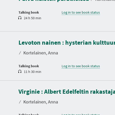
i
o
n
Talking book
Log in to see book status
24 h 50 min
D
u
Levoton nainen : hysterian kulttuu
r
a
t
⁄
Kortelainen, Anna
i
o
n
Talking book
Log in to see book status
11 h 30 min
D
u
Virginie : Albert Edelfeltin rakastaj
r
a
t
⁄
Kortelainen, Anna
i
o
n