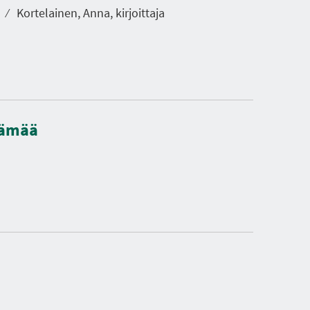
ä
⁄
Kortelainen, Anna, kirjoittaja
lämää