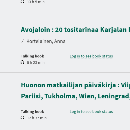
13 h 5 min
D
u
Avojaloin : 20 tositarinaa Karjalan
r
a
t
⁄
Kortelainen, Anna
i
o
n
Talking book
Log in to see book status
8 h 23 min
D
u
Huonon matkailijan päiväkirja : Vii
r
a
Pariisi, Tukholma, Wien, Leningra
t
i
o
n
Talking book
Log in to see book status
12 h 37 min
D
u
r