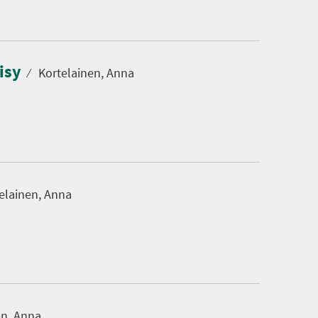
äisy
⁄
Kortelainen, Anna
elainen, Anna
en, Anna