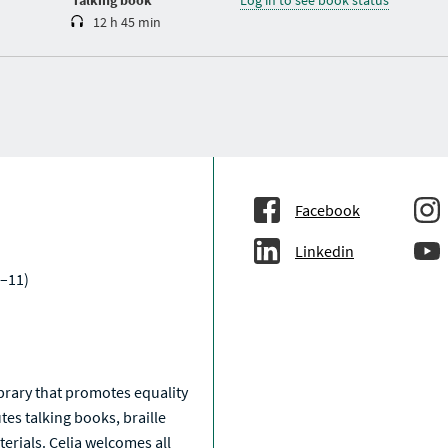
Talking book
Log in to see book status
12 h 45 min
Facebook
Linkedin
–11)
a
library that promotes equality
tes talking books, braille
erials. Celia welcomes all