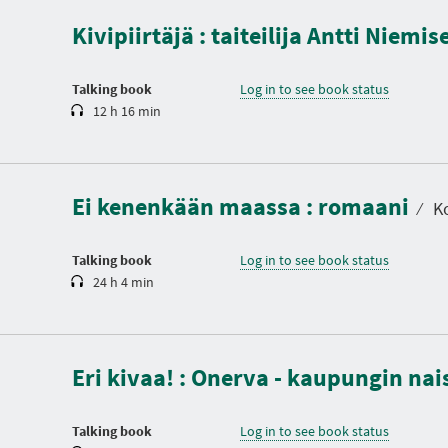
a
Kivipiirtäjä : taiteilija Antti Niem
t
i
o
n
Talking book
Log in to see book status
12 h 16 min
D
u
r
a
Ei kenenkään maassa : romaani
t
⁄
Ko
i
o
n
Talking book
Log in to see book status
24 h 4 min
D
u
r
a
Eri kivaa! : Onerva - kaupungin na
t
i
o
n
Talking book
Log in to see book status