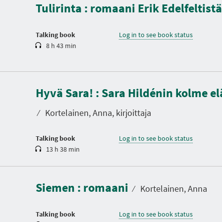
Tulirinta : romaani Erik Edelfeltist
t
i
o
n
Talking book
Log in to see book status
8 h 43 min
D
u
Hyvä Sara! : Sara Hildénin kolme e
r
a
t
⁄
Kortelainen, Anna, kirjoittaja
i
o
n
Talking book
Log in to see book status
13 h 38 min
D
u
r
a
Siemen : romaani
t
⁄
Kortelainen, Anna
i
o
n
Talking book
Log in to see book status