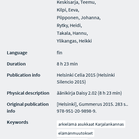
Keskisarja, Teemu,
Kilpi, Eeva,
Piipponen, Johanna,
Rytky, Heidi,
Takala, Hannu,
Ylikangas, Heikki
Language
fin
Duration
8 h 23 min
Publication info
Helsinki Celia 2015 (Helsinki
Silencio 2015)
Physical description
äänikirja Daisy 2.02 (8 h 23 min)
Original publication
[Helsinki], Gummerus 2015. 283 s..
info
978-951-20-9898-9.
Keywords
arkielämä asukkaat Karjalankannas
elämänmuutokset