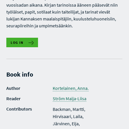
vuosisadan aikana. Kirjan tarinoissa ääneen pääsevät niin
työläiset, papit, sotilaat kuin taiteilijat, ja tarinat vievät
lukijan Kannaksen maalaispitäjiin, kuulusteluhuoneisiin,
seurapiireihin ja umpimetsäänkin.
LOG IN
Book info
Author
Kortelainen, Anna.
Reader
Ström Maija-Liisa
Contributors
Backman, Martti,
Hirvisaari, Laila,
Järvinen, Eija,