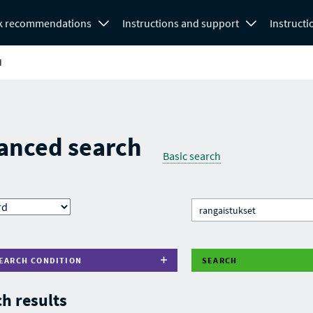
k recommendations
Instructions and support
Instructi
H
anced search
Basic search
EARCH CONDITION
SEARCH
h results