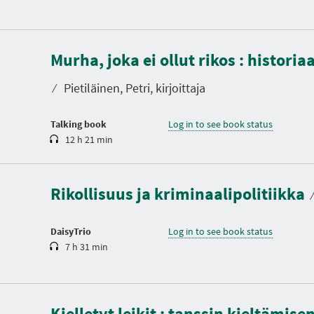
D
u
Murha, joka ei ollut rikos : historia
r
a
t
⁄
Pietiläinen, Petri, kirjoittaja
i
o
n
Talking book
Log in to see book status
12 h 21 min
D
u
r
a
Rikollisuus ja kriminaalipolitiikka
t
⁄
i
o
n
DaisyTrio
Log in to see book status
7 h 31 min
D
u
Kielletyt leikit : tanssin kieltämis
r