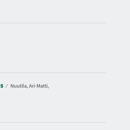
us
⁄
Nuutila, Ari-Matti,