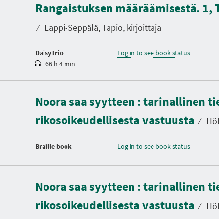
Rangaistuksen määräämisestä. 1, Te
r
a
t
⁄
Lappi-Seppälä, Tapio, kirjoittaja
i
o
n
DaisyTrio
Log in to see book status
66 h 4 min
Noora saa syytteen : tarinallinen ti
rikosoikeudellisesta vastuusta
⁄
Hölt
Braille book
Log in to see book status
D
u
Noora saa syytteen : tarinallinen ti
r
a
rikosoikeudellisesta vastuusta
t
⁄
Hölt
i
o