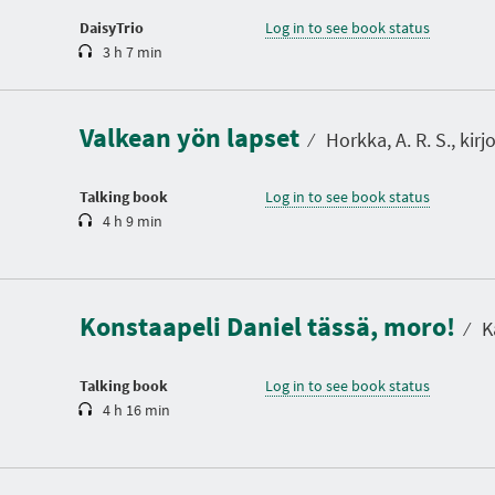
n
DaisyTrio
Log in to see book status
3 h 7 min
D
u
r
a
Valkean yön lapset
t
⁄
Horkka, A. R. S., kirjo
i
o
n
Talking book
Log in to see book status
4 h 9 min
D
u
r
a
Konstaapeli Daniel tässä, moro!
t
⁄
Ka
i
o
n
Talking book
Log in to see book status
4 h 16 min