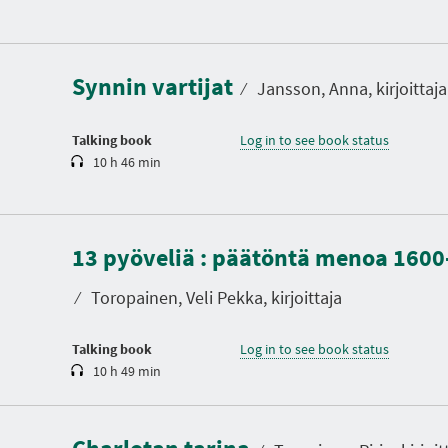
D
u
r
a
Synnin vartijat
t
⁄
Jansson, Anna, kirjoittaja
i
o
n
Talking book
Log in to see book status
10 h 46 min
D
u
13 pyöveliä : päätöntä menoa 1600
r
a
t
⁄
Toropainen, Veli Pekka, kirjoittaja
i
o
n
Talking book
Log in to see book status
10 h 49 min
D
u
r
a
t