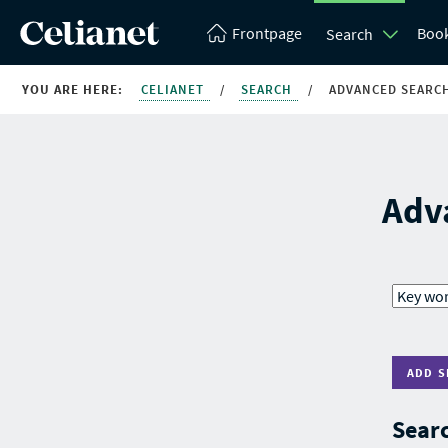
Frontpage
Boo
Search
YOU ARE HERE:
CELIANET
/
SEARCH
/
ADVANCED SEARC
Adv
ADD S
Searc