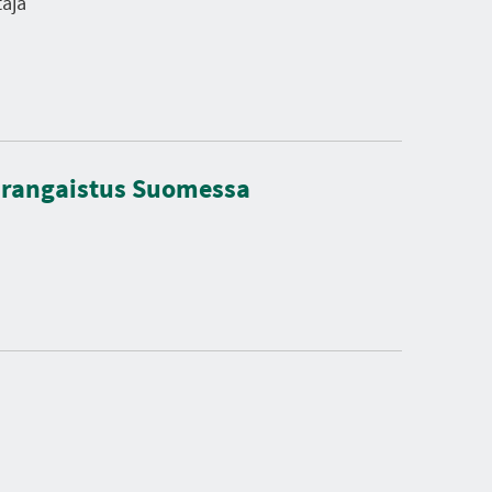
taja
nrangaistus Suomessa