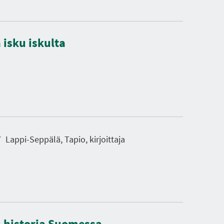
a isku iskulta
Lappi-Seppälä, Tapio, kirjoittaja
en historia Suomessa