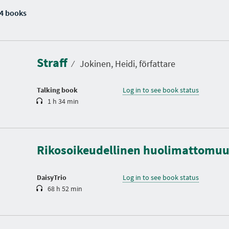
4 books
D
u
r
a
Straff
t
⁄
Jokinen, Heidi, författare
i
o
n
Talking book
Log in to see book status
1 h 34 min
D
u
r
a
Rikosoikeudellinen huolimattomu
t
i
o
n
DaisyTrio
Log in to see book status
68 h 52 min
D
u