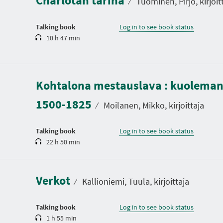
Charlotan tarina
⁄
Tuominen, Pirjo, kirjoit
i
o
n
Talking book
Log in to see book status
10 h 47 min
D
u
Kohtalona mestauslava : kuolema
r
a
1500-1825
t
⁄
Moilanen, Mikko, kirjoittaja
i
o
n
Talking book
Log in to see book status
22 h 50 min
D
u
r
a
Verkot
t
⁄
Kallioniemi, Tuula, kirjoittaja
i
o
n
Talking book
Log in to see book status
1 h 55 min