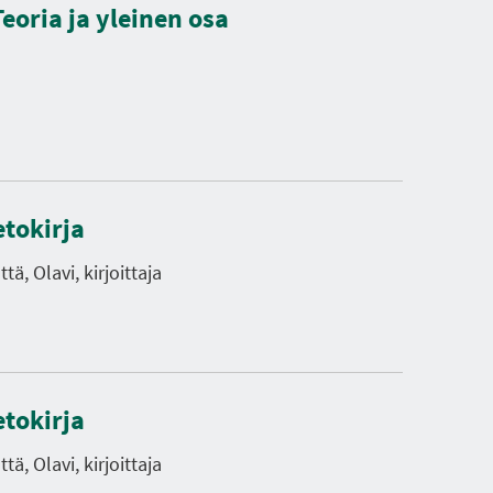
oria ja yleinen osa
etokirja
tä, Olavi, kirjoittaja
etokirja
tä, Olavi, kirjoittaja