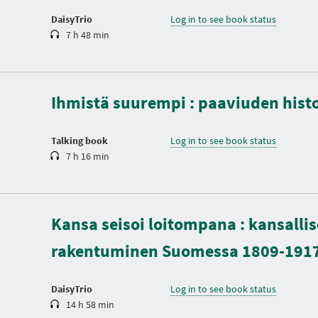
o
n
DaisyTrio
Log in to see book status
7 h 48 min
D
u
r
a
Ihmistä suurempi : paaviuden hist
t
i
o
n
Talking book
Log in to see book status
7 h 16 min
D
u
Kansa seisoi loitompana : kansalli
r
a
rakentuminen Suomessa 1809-191
t
i
o
n
DaisyTrio
Log in to see book status
14 h 58 min
D