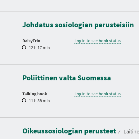
D
u
r
a
t
Johdatus sosiologian perusteisiin
i
o
n
DaisyTrio
Log in to see book status
12 h 17 min
D
u
r
a
t
Poliittinen valta Suomessa
i
o
n
Talking book
Log in to see book status
11 h 38 min
D
u
r
a
Oikeussosiologian perusteet
t
⁄
Laitine
i