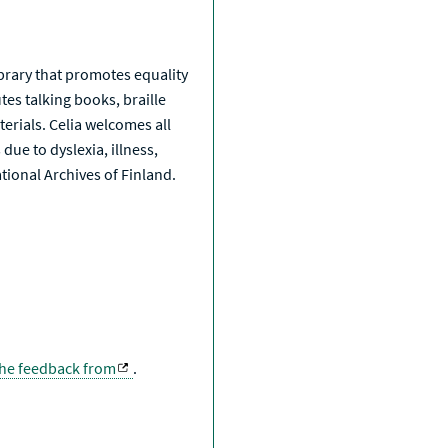
a
library that promotes equality
tes talking books, braille
erials. Celia welcomes all
due to dyslexia, illness,
National Archives of Finland.
the feedback from
.