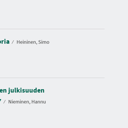
oria
⁄
Heininen, Simo
sen julkisuuden
7
⁄
Nieminen, Hannu