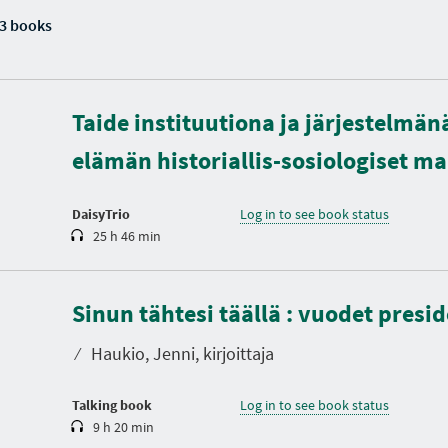
3 books
D
u
Taide instituutiona ja järjestelmän
r
a
elämän historiallis-sosiologiset ma
t
i
o
n
DaisyTrio
Log in to see book status
25 h 46 min
D
u
Sinun tähtesi täällä : vuodet presi
r
a
t
⁄
Haukio, Jenni, kirjoittaja
i
o
n
Talking book
Log in to see book status
9 h 20 min