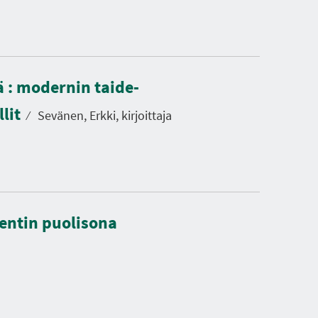
ä : modernin taide-
llit
⁄
Sevänen, Erkki, kirjoittaja
dentin puolisona