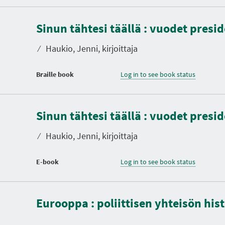
Sinun tähtesi täällä : vuodet presi
⁄
Haukio, Jenni, kirjoittaja
Braille book
Log in to see book status
Sinun tähtesi täällä : vuodet presi
⁄
Haukio, Jenni, kirjoittaja
E-book
Log in to see book status
D
u
r
a
Eurooppa : poliittisen yhteisön his
t
i
o