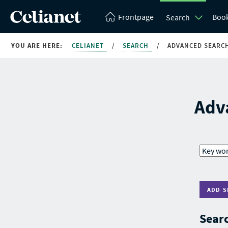
Frontpage
Boo
Search
YOU ARE HERE:
CELIANET
/
SEARCH
/
ADVANCED SEARC
Adv
ADD S
Searc