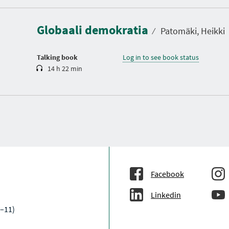
u
r
a
Globaali demokratia
t
⁄
Patomäki, Heikki
i
o
n
Talking book
Log in to see book status
14 h 22 min
Facebook
Linkedin
–11)