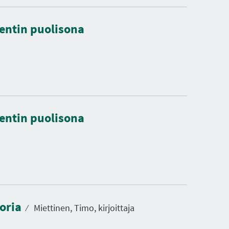
dentin puolisona
dentin puolisona
toria
⁄
Miettinen, Timo, kirjoittaja