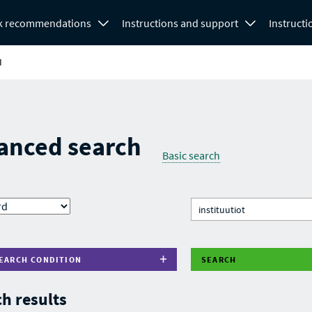
k recommendations
Instructions and support
Instructi
H
anced search
Basic search
EARCH CONDITION
SEARCH
h results