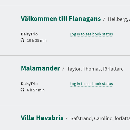
u
r
a
Välkommen till Flanagans
t
⁄
Hellberg, 
i
o
n
DaisyTrio
Log in to see book status
10 h 35 min
D
u
r
a
Malamander
t
⁄
Taylor, Thomas, författare
i
o
n
DaisyTrio
Log in to see book status
6 h 57 min
D
u
r
a
Villa Havsbris
t
⁄
Säfstrand, Caroline, författ
i
o