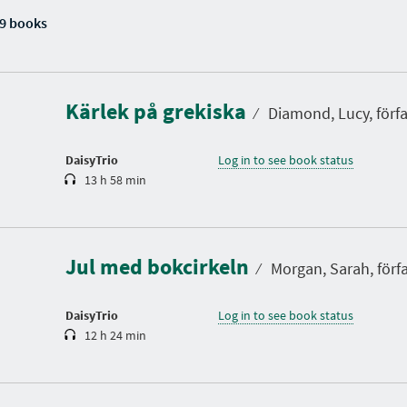
9 books
D
u
r
a
Kärlek på grekiska
t
⁄
Diamond, Lucy, förfa
i
o
n
DaisyTrio
Log in to see book status
13 h 58 min
D
u
r
a
Jul med bokcirkeln
t
⁄
Morgan, Sarah, förfa
i
o
n
DaisyTrio
Log in to see book status
12 h 24 min