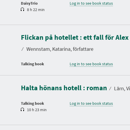
n
DaisyTrio
Log in to see book status
8 h 22 min
Flickan på hotellet : ett fall för Ale
⁄
Wennstam, Katarina, författare
Talking book
Log in to see book status
D
u
r
a
Halta hönans hotell : roman
t
⁄
Lärn, V
i
o
n
Talking book
Log in to see book status
10 h 23 min
D
u
r