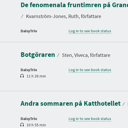
De fenomenala fruntimren på Gran
⁄
Kvarnström-Jones, Ruth, författare
DaisyTrio
Log in to see book status
D
u
r
a
Botgöraren
t
⁄
Sten, Viveca, författare
i
o
n
DaisyTrio
Log in to see book status
11 h 26 min
D
u
r
a
Andra sommaren på Katthotellet
t
⁄
i
o
n
DaisyTrio
Log in to see book status
10 h 55 min