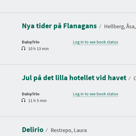
D
u
r
a
Nya tider på Flanagans
t
⁄
Hellberg, Åsa,
i
o
n
DaisyTrio
Log in to see book status
10 h 13 min
D
u
r
a
Jul på det lilla hotellet vid havet
t
⁄
C
i
o
n
DaisyTrio
Log in to see book status
11 h 5 min
Delirio
⁄
Restrepo, Laura