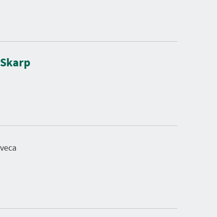
x Skarp
iveca