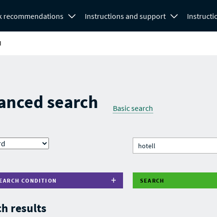
k recommendations
Instructions and support
Instructi
H
anced search
Basic search
EARCH CONDITION
SEARCH
h results