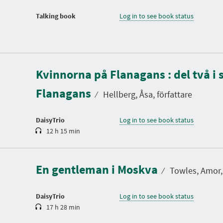
Talking book
Log in to see book status
D
u
Kvinnorna på Flanagans : del två i 
r
a
Flanagans
t
⁄
Hellberg, Åsa, författare
i
o
n
DaisyTrio
Log in to see book status
12 h 15 min
D
u
r
a
En gentleman i Moskva
t
⁄
Towles, Amor, 
i
o
n
DaisyTrio
Log in to see book status
17 h 28 min
D