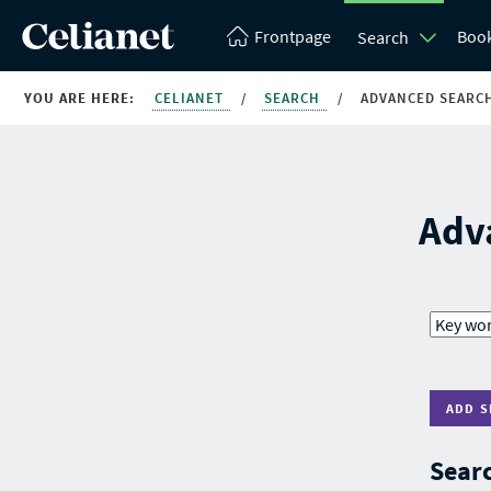
Frontpage
Boo
Search
YOU ARE HERE:
CELIANET
/
SEARCH
/
ADVANCED SEARC
Adv
ADD S
Searc