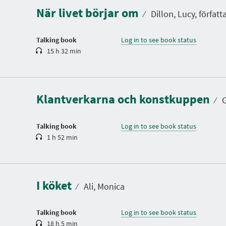
a
När livet börjar om
t
⁄
Dillon, Lucy, författ
i
o
n
Talking book
Log in to see book status
15 h 32 min
D
u
r
a
Klantverkarna och konstkuppen
t
⁄
G
i
o
n
Talking book
Log in to see book status
1 h 52 min
D
u
r
a
I köket
t
⁄
Ali, Monica
i
o
n
Talking book
Log in to see book status
18 h 5 min