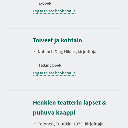
E-book
Log in to see book status
Toiveet ja kohtalo
⁄
Natt och Dag, Niklas, kirjoittaja
Talking book
Log in to see book status
Henkien teatterin lapset &
puhuva kaappi
⁄
Tolonen, Tuutikki, 1975- kirjoittaja