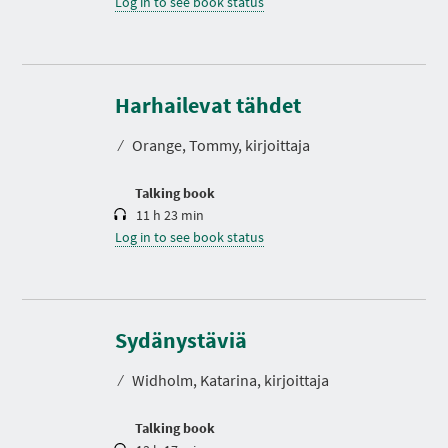
Log in to see book status
D
u
r
Harhailevat tähdet
a
t
⁄
Orange, Tommy, kirjoittaja
i
o
n
Talking book
11 h 23 min
Log in to see book status
D
u
r
Sydänystäviä
a
t
⁄
Widholm, Katarina, kirjoittaja
i
o
n
Talking book