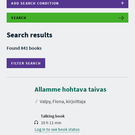
ADD SEARCH CONDITION
SEARCH
F
I
L
Search results
T
E
R
Found 841 books
S
E
A
FILTER SEARCH
R
C
H
D
u
r
Allamme hohtava taivas
a
t
⁄
Valpy, Fiona, kirjoittaja
i
o
n
Talking book
10 h 11 min
Log in to see book status