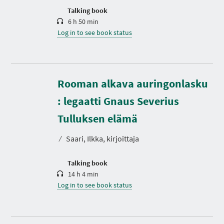
n
Talking book
6 h 50 min
Log in to see book status
Rooman alkava auringonlasku
: legaatti Gnaus Severius
D
u
r
Tulluksen elämä
a
t
⁄
Saari, Ilkka, kirjoittaja
i
o
n
Talking book
14 h 4 min
Log in to see book status