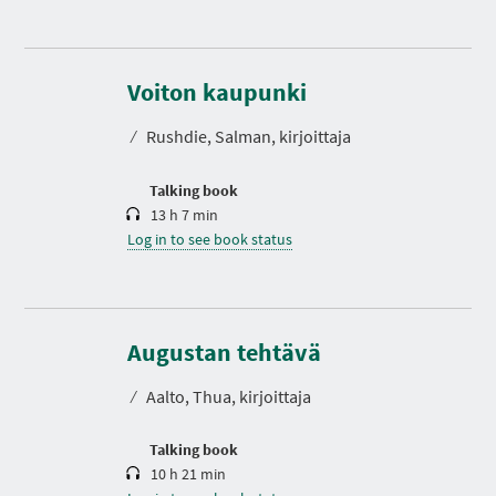
D
u
r
Voiton kaupunki
a
t
⁄
Rushdie, Salman, kirjoittaja
i
o
n
Talking book
13 h 7 min
Log in to see book status
D
u
r
Augustan tehtävä
a
t
⁄
Aalto, Thua, kirjoittaja
i
o
n
Talking book
10 h 21 min