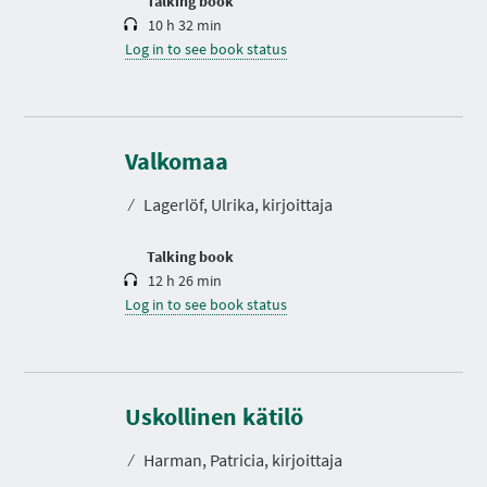
Talking book
10 h 32 min
Log in to see book status
D
u
r
Valkomaa
a
t
⁄
Lagerlöf, Ulrika, kirjoittaja
i
o
n
Talking book
12 h 26 min
Log in to see book status
Uskollinen kätilö
⁄
Harman, Patricia, kirjoittaja