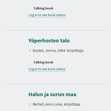
Talking book
Log in to see book status
Yöperhosten talo
⁄
Kostet, Jenna, 1984- kirjoittaja
Talking book
Log in to see book status
D
u
r
Halun ja surun maa
a
t
⁄
Bertell, Ann-Luise, kirjoittaja
i
o