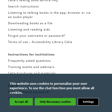
Celia’s talking book service FAQ
Search instructions
Listening to talking books in the app, browser or via
an audio player
Downloading books as a file
Listening and reading aids
Forgot your username or password?
Terms of use – Accessibility Library Celia
Instructions for institutions
Frequently asked questions
Training events and webinars
Celia brochures and materials
This website uses cookies to personalize your user
Log in
experience. To use the chat function you must allow all
Forgot Celianet password?
cookies.
Forgot Pratsam Reader password?
Accept all
Only Necessary cookies
Settings