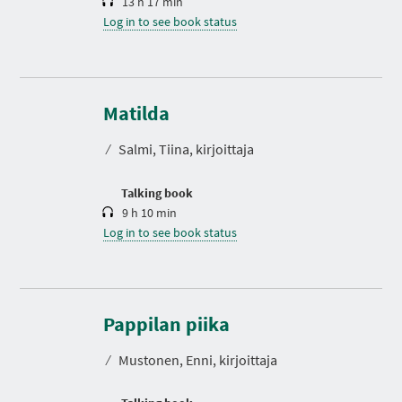
13 h 17 min
Log in to see book status
D
u
r
Matilda
a
t
⁄
Salmi, Tiina, kirjoittaja
i
o
n
Talking book
9 h 10 min
Log in to see book status
D
u
r
Pappilan piika
a
t
⁄
Mustonen, Enni, kirjoittaja
i
o
n