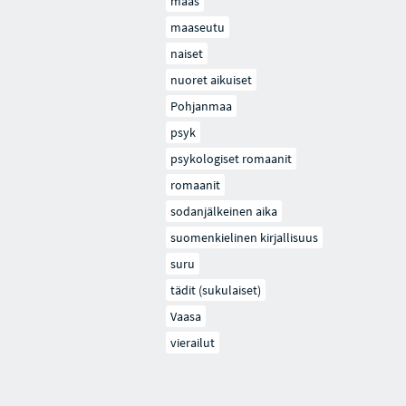
maas
maaseutu
naiset
nuoret aikuiset
Pohjanmaa
psyk
psykologiset romaanit
romaanit
sodanjälkeinen aika
suomenkielinen kirjallisuus
suru
tädit (sukulaiset)
Vaasa
vierailut