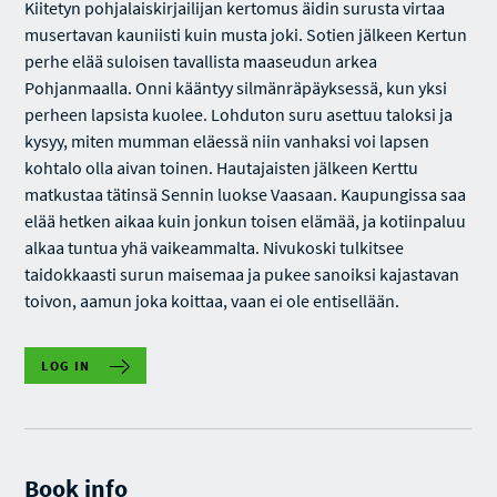
Kiitetyn pohjalaiskirjailijan kertomus äidin surusta virtaa
musertavan kauniisti kuin musta joki. Sotien jälkeen Kertun
perhe elää suloisen tavallista maaseudun arkea
Pohjanmaalla. Onni kääntyy silmänräpäyksessä, kun yksi
perheen lapsista kuolee. Lohduton suru asettuu taloksi ja
kysyy, miten mumman eläessä niin vanhaksi voi lapsen
kohtalo olla aivan toinen. Hautajaisten jälkeen Kerttu
matkustaa tätinsä Sennin luokse Vaasaan. Kaupungissa saa
elää hetken aikaa kuin jonkun toisen elämää, ja kotiinpaluu
alkaa tuntua yhä vaikeammalta. Nivukoski tulkitsee
taidokkaasti surun maisemaa ja pukee sanoiksi kajastavan
toivon, aamun joka koittaa, vaan ei ole entisellään.
LOG IN
Book info