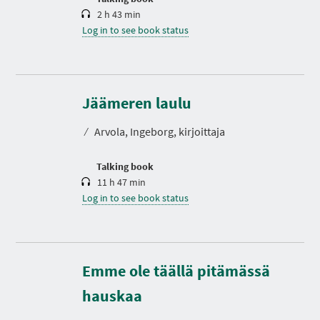
2 h 43 min
Log in to see book status
D
u
r
Jäämeren laulu
a
t
⁄
Arvola, Ingeborg, kirjoittaja
i
o
n
Talking book
11 h 47 min
Log in to see book status
Emme ole täällä pitämässä
D
u
r
hauskaa
a
t