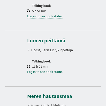
n
Talking book
5 h 51 min
Log in to see book status
D
u
r
Lumen peittämä
a
t
⁄
Horst, Jørn Lier, kirjoittaja
i
o
n
Talking book
11 h 21 min
Log in to see book status
D
u
r
Meren hautausmaa
a
t
⁄
Nore, Aslak, kirjoittaja