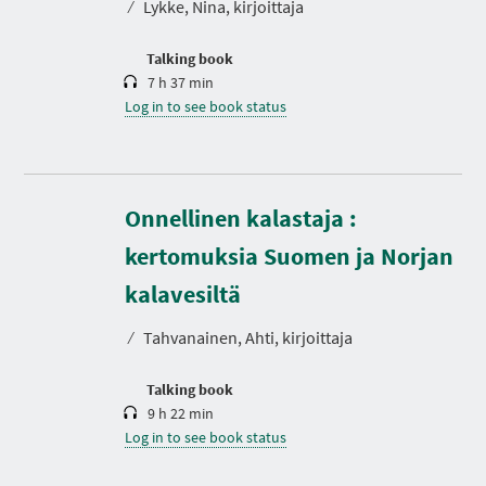
⁄
Lykke, Nina, kirjoittaja
i
o
n
Talking book
7 h 37 min
Log in to see book status
Onnellinen kalastaja :
kertomuksia Suomen ja Norjan
D
u
r
kalavesiltä
a
t
⁄
Tahvanainen, Ahti, kirjoittaja
i
o
n
Talking book
9 h 22 min
Log in to see book status