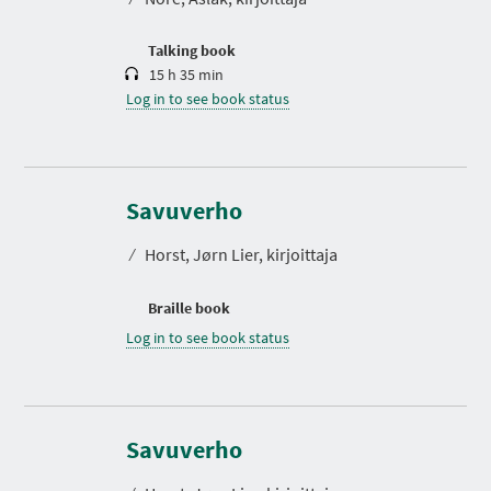
i
o
n
Talking book
15 h 35 min
Log in to see book status
Savuverho
⁄
Horst, Jørn Lier, kirjoittaja
Braille book
Log in to see book status
Savuverho