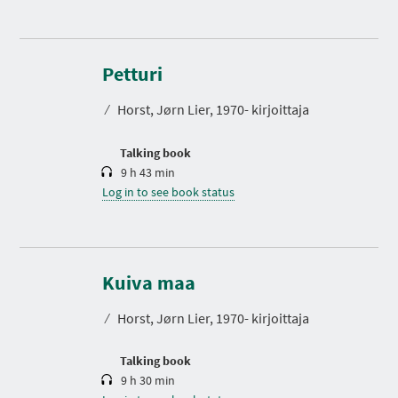
D
u
r
Petturi
a
t
⁄
Horst, Jørn Lier, 1970- kirjoittaja
i
o
n
Talking book
9 h 43 min
Log in to see book status
D
u
r
Kuiva maa
a
t
⁄
Horst, Jørn Lier, 1970- kirjoittaja
i
o
n
Talking book
9 h 30 min