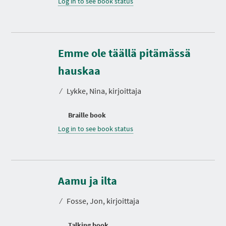
Log in to see book status
Emme ole täällä pitämässä
hauskaa
⁄
Lykke, Nina, kirjoittaja
Braille book
Log in to see book status
D
u
r
Aamu ja ilta
a
t
⁄
Fosse, Jon, kirjoittaja
i
o
n
Talking book