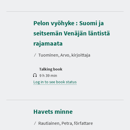
Pelon vyöhyke : Suomi ja
seitsemän Venäjän läntistä
D
u
r
rajamaata
a
t
⁄
Tuominen, Arvo, kirjoittaja
i
o
n
Talking book
9 h 39 min
Log in to see book status
D
u
r
Havets minne
a
t
⁄
Rautiainen, Petra, författare
i
o