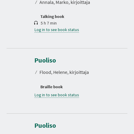
⁄
Annala, Marko, kirjoittaja
i
o
n
Talking book
5 h 7 min
Log in to see book status
Puoliso
⁄
Flood, Helene, kirjoittaja
Braille book
Log in to see book status
Puoliso