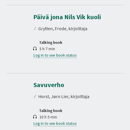
D
u
r
Päivä jona Nils Vik kuoli
a
t
⁄
Grytten, Frode, kirjoittaja
i
o
n
Talking book
5 h 7 min
Log in to see book status
D
u
r
Savuverho
a
t
⁄
Horst, Jørn Lier, kirjoittaja
i
o
n
Talking book
10 h 5 min
Log in to see book status