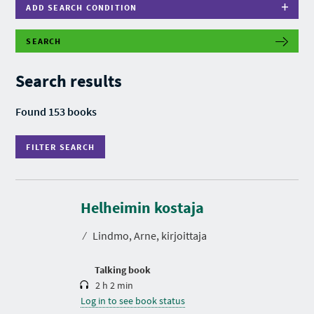
ADD SEARCH CONDITION
SEARCH
F
I
L
Search results
T
E
R
Found 153 books
S
E
A
FILTER SEARCH
R
C
H
D
u
r
Helheimin kostaja
a
t
⁄
Lindmo, Arne, kirjoittaja
i
o
n
Talking book
2 h 2 min
Log in to see book status