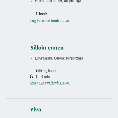
⁄
Horst, Jørn Lier, kirjoittaja
E-book
Log in to see book status
D
u
r
Silloin ennen
a
t
⁄
Lovrenski, Oliver, kirjoittaja
i
o
n
Talking book
3 h 9 min
Log in to see book status
D
u
r
Ylva
a
t