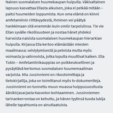
Nainen suomalaisen huumekaupan huipulla. Väkivaltainen
lapsuus kasvattaa Ellasta aikuisen, joka ei pelkää mitään –
paitsi huumeiden loppumista. Kun oma elämä on kiinni
amfetamiinin riittävyydestä, ihminen voi päätyä
hankkimaan sitä enemmän kuin omiin tarpeisiinsa. Tie vie
Ellan syvälle rikollisuuteen ja nostaa hänet yhdeksi
harvoista naisista suomalaisen huumekaupan hierarkian
huipulla. Kirjassa Ella kertoo elämästään miesten
maailmassa: selviytymisestä ja peloista mutta myös
voimasta ja valinnoista, jotka lopulta muuttivat kaiken. Ella
Tobin – Amfetamiinikauppias on poikkeuksellinen ja
pysäyttävä kertomus suomalaisen huumemaailman
varjoista. Mia Jussinniemi on rikostoimittaja ja
tietokirjailija, joka on toimittanut myös tv-dokumentteja.
Jussinniemi on tunnettu muun muassa huippusuositusta
äänikirjasarjasta Kasvoton kohtaaminen. Jussinniemen
tarinankerrontaa on kehuttu, ja hänen tyylinsä tuoda lukija
lähelle tapahtumia on ainutlaatuista.