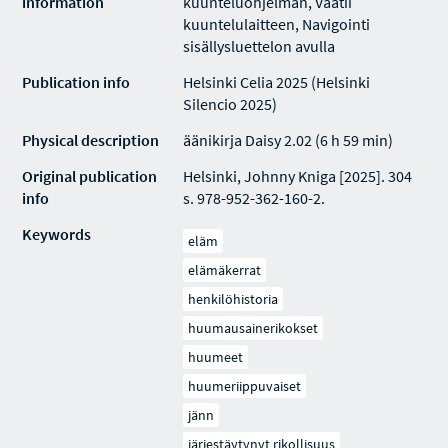
information
kuunteluohjelman, Vaatii
kuuntelulaitteen, Navigointi
sisällysluettelon avulla
Publication info
Helsinki Celia 2025 (Helsinki
Silencio 2025)
Physical description
äänikirja Daisy 2.02 (6 h 59 min)
Original publication
Helsinki, Johnny Kniga [2025]. 304
info
s. 978-952-362-160-2.
Keywords
eläm
elämäkerrat
henkilöhistoria
huumausainerikokset
huumeet
huumeriippuvaiset
jänn
järjestäytynyt rikollisuus