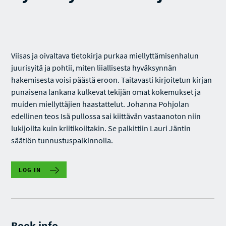
Viisas ja oivaltava tietokirja purkaa miellyttämisenhalun
juurisyitä ja pohtii, miten liiallisesta hyväksynnän
hakemisesta voisi päästä eroon. Taitavasti kirjoitetun kirjan
punaisena lankana kulkevat tekijän omat kokemukset ja
muiden miellyttäjien haastattelut. Johanna Pohjolan
edellinen teos Isä pullossa sai kiittävän vastaanoton niin
lukijoilta kuin kriitikoiltakin. Se palkittiin Lauri Jäntin
säätiön tunnustuspalkinnolla.
LOG IN
Book info