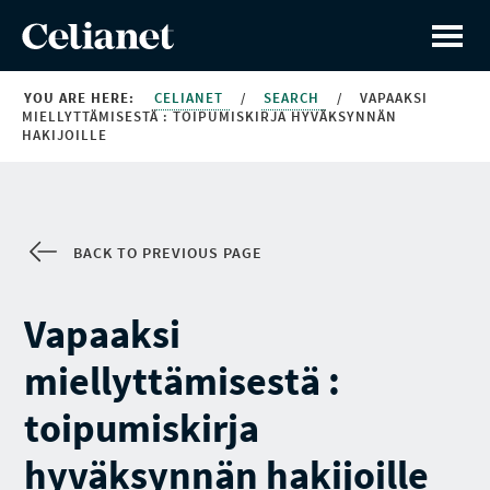
YOU ARE HERE:
CELIANET
/
SEARCH
/
VAPAAKSI
MIELLYTTÄMISESTÄ : TOIPUMISKIRJA HYVÄKSYNNÄN
HAKIJOILLE
BACK TO PREVIOUS PAGE
Vapaaksi
miellyttämisestä :
toipumiskirja
hyväksynnän hakijoille