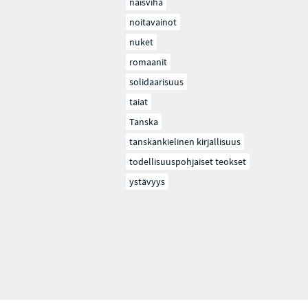
naisviha
noitavainot
nuket
romaanit
solidaarisuus
taiat
Tanska
tanskankielinen kirjallisuus
todellisuuspohjaiset teokset
ystävyys