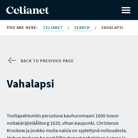
YOU ARE HERE:
CELIANET
/
SEARCH
/
VAHALAPSI
BACK TO PREVIOUS PAGE
Vahalapsi
Tositapahtumiin perustuva kauhuromaani 1600-luvun
noitakäräjistäÅlborg 1620, vihan kaupunki. Christenze
Kruckow ja joukko muita naisia on syytettynä noituudesta.
Huhun mukaan he ovat liittoutuneet paholaisen kanssa ja