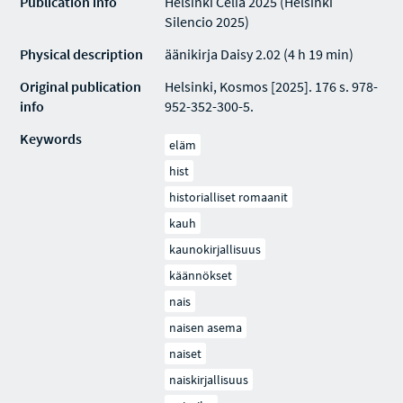
Publication info
Helsinki Celia 2025 (Helsinki
Silencio 2025)
Physical description
äänikirja Daisy 2.02 (4 h 19 min)
Original publication
Helsinki, Kosmos [2025]. 176 s. 978-
info
952-352-300-5.
Keywords
eläm
hist
historialliset romaanit
kauh
kaunokirjallisuus
käännökset
nais
naisen asema
naiset
naiskirjallisuus