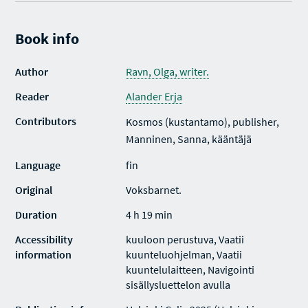
Book info
Author
Ravn, Olga, writer.
Reader
Alander Erja
Contributors
Kosmos (kustantamo), publisher,
Manninen, Sanna, kääntäjä
Language
fin
Original
Voksbarnet.
Duration
4 h 19 min
Accessibility
kuuloon perustuva, Vaatii
information
kuunteluohjelman, Vaatii
kuuntelulaitteen, Navigointi
sisällysluettelon avulla