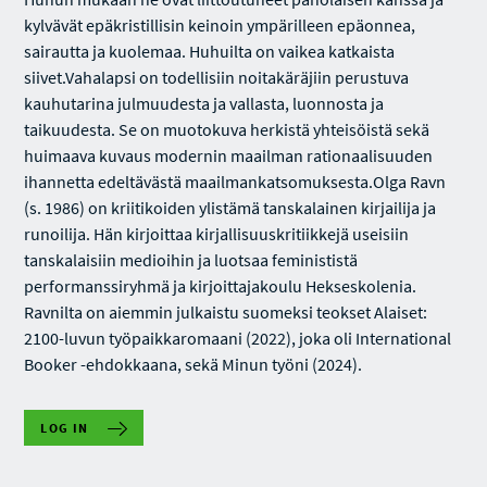
kylvävät epäkristillisin keinoin ympärilleen epäonnea,
sairautta ja kuolemaa. Huhuilta on vaikea katkaista
siivet.Vahalapsi on todellisiin noitakäräjiin perustuva
kauhutarina julmuudesta ja vallasta, luonnosta ja
taikuudesta. Se on muotokuva herkistä yhteisöistä sekä
huimaava kuvaus modernin maailman rationaalisuuden
ihannetta edeltävästä maailmankatsomuksesta.Olga Ravn
(s. 1986) on kriitikoiden ylistämä tanskalainen kirjailija ja
runoilija. Hän kirjoittaa kirjallisuuskritiikkejä useisiin
tanskalaisiin medioihin ja luotsaa feminististä
performanssiryhmä ja kirjoittajakoulu Hekseskolenia.
Ravnilta on aiemmin julkaistu suomeksi teokset Alaiset:
2100-luvun työpaikkaromaani (2022), joka oli International
Booker -ehdokkaana, sekä Minun työni (2024).
LOG IN