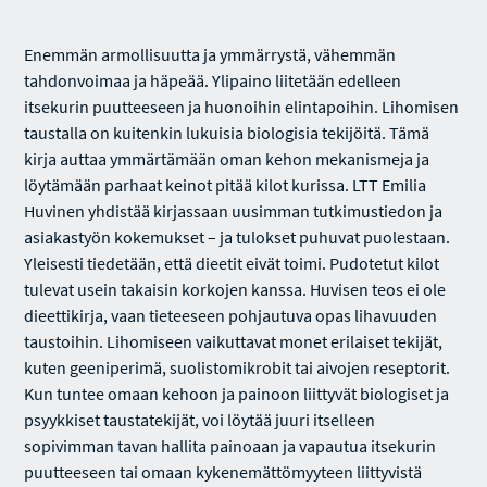
Enemmän armollisuutta ja ymmärrystä, vähemmän
tahdonvoimaa ja häpeää. Ylipaino liitetään edelleen
itsekurin puutteeseen ja huonoihin elintapoihin. Lihomisen
taustalla on kuitenkin lukuisia biologisia tekijöitä. Tämä
kirja auttaa ymmärtämään oman kehon mekanismeja ja
löytämään parhaat keinot pitää kilot kurissa. LTT Emilia
Huvinen yhdistää kirjassaan uusimman tutkimustiedon ja
asiakastyön kokemukset – ja tulokset puhuvat puolestaan.
Yleisesti tiedetään, että dieetit eivät toimi. Pudotetut kilot
tulevat usein takaisin korkojen kanssa. Huvisen teos ei ole
dieettikirja, vaan tieteeseen pohjautuva opas lihavuuden
taustoihin. Lihomiseen vaikuttavat monet erilaiset tekijät,
kuten geeniperimä, suolistomikrobit tai aivojen reseptorit.
Kun tuntee omaan kehoon ja painoon liittyvät biologiset ja
psyykkiset taustatekijät, voi löytää juuri itselleen
sopivimman tavan hallita painoaan ja vapautua itsekurin
puutteeseen tai omaan kykenemättömyyteen liittyvistä