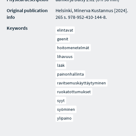
Original publication
Helsinki, Minerva Kustannus [2024].
info
265 s. 978-952-410-144-8.
Keywords
elintavat
geenit
hoitomenetelmät
lihavuus
lääk
painonhallinta
ravitsemuskäyttäytyminen
ruokatottumukset
syyt
syöminen
ylipaino