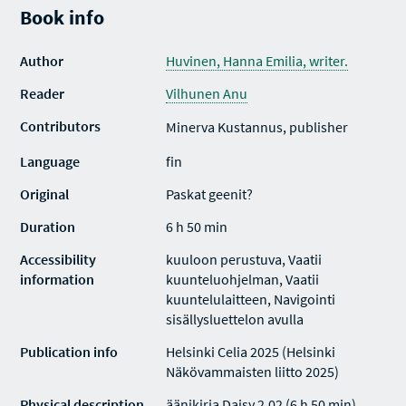
Book info
Author
Huvinen, Hanna Emilia, writer.
Reader
Vilhunen Anu
Contributors
Minerva Kustannus, publisher
Language
fin
Original
Paskat geenit?
Duration
6 h 50 min
Accessibility
kuuloon perustuva, Vaatii
information
kuunteluohjelman, Vaatii
kuuntelulaitteen, Navigointi
sisällysluettelon avulla
Publication info
Helsinki Celia 2025 (Helsinki
Näkövammaisten liitto 2025)
Physical description
äänikirja Daisy 2.02 (6 h 50 min)