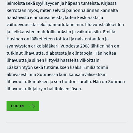
leimoista sekä syyllisyyden ja häpeän tunteista. Kirjassa
kerrotaan myös, miten selvitä painonhallinnan kannalta
haastavista elämänvaiheista, kuten keski-iästä ja
vaihdevuosista sekä paneudutaan mm. lihavuuslääkkeiden
ja -leikkausten mahdollisuuksiin ja vaikutuksiin. Emilia
Huvinen on lääketieteen tohtori ja naistentautien ja
synnytysten erikoislääkäri. Vuodesta 2008 lähtien hän on
tutkinut lihavuutta, diabetesta ja elintapoja. Hän hoitaa
lihavuutta ja siihen liittyviä haasteita viikoittain.
Lääkärintyön sekä tutkimuksen lisäksi Emilia toimii
aktiivisesti niin Suomessa kuin kansainvälisestikin
lihavuustutkimuksen ja sen hoidon saralla. Hän on Suomen
lihavuustutkijat ry:n hallituksen jäsen.
LOG IN