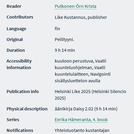
Reader
Putkonen-Örn Krista
Contributors
Like Kustannus, publisher
Language
fin
Original
Peilityyni.
Duration
9 h 14 min
Accessibility
kuuloon perustuva, Vaatii
information
kuunteluohjelman, Vaatii
kuuntelulaitteen, Navigointi
sisällysluettelon avulla
Publication info
Helsinki Like 2025 (Helsinki Silencio
2025)
Physical description
äänikirja Daisy 2.02 (9 h 14 min)
Series
Eerika Hämeranta, 4. book
Notifications
Yhteistuotanto kustantajan