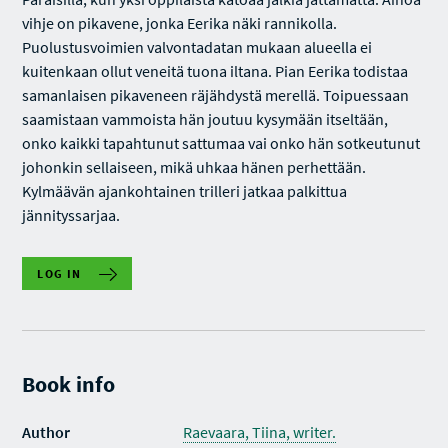
vihje on pikavene, jonka Eerika näki rannikolla.
Puolustusvoimien valvontadatan mukaan alueella ei
kuitenkaan ollut veneitä tuona iltana. Pian Eerika todistaa
samanlaisen pikaveneen räjähdystä merellä. Toipuessaan
saamistaan vammoista hän joutuu kysymään itseltään,
onko kaikki tapahtunut sattumaa vai onko hän sotkeutunut
johonkin sellaiseen, mikä uhkaa hänen perhettään.
Kylmäävän ajankohtainen trilleri jatkaa palkittua
jännityssarjaa.
LOG IN
Book info
Author
Raevaara, Tiina, writer.