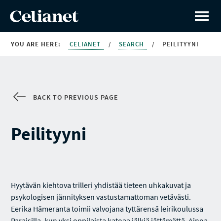
YOU ARE HERE:
CELIANET
/
SEARCH
/
PEILITYYNI
BACK TO PREVIOUS PAGE
Peilityyni
Hyytävän kiehtova trilleri yhdistää tieteen uhkakuvat ja
psykologisen jännityksen vastustamattoman vetävästi.
Eerika Hämeranta toimii valvojana tyttärensä leirikoulussa
Paraisilla, kun yksi oppilaista katoaa jälkiä jättämättä. Ainoa