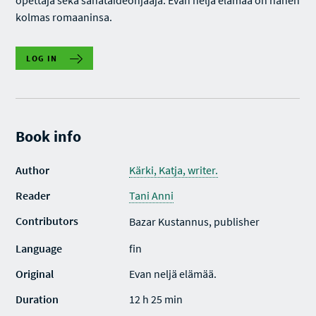
opettaja sekä sanataideohjaaja. Evan neljä elämää on hänen
kolmas romaaninsa.
LOG IN
Book info
Author
Kärki, Katja, writer.
Reader
Tani Anni
Contributors
Bazar Kustannus, publisher
Language
fin
Original
Evan neljä elämää.
Duration
12 h 25 min