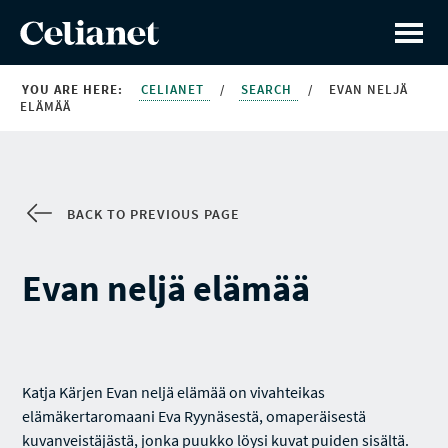
YOU ARE HERE:
CELIANET
/
SEARCH
/
EVAN NELJÄ
ELÄMÄÄ
BACK TO PREVIOUS PAGE
Evan neljä elämää
Katja Kärjen Evan neljä elämää on vivahteikas
elämäkertaromaani Eva Ryynäsestä, omaperäisestä
kuvanveistäjästä, jonka puukko löysi kuvat puiden sisältä.