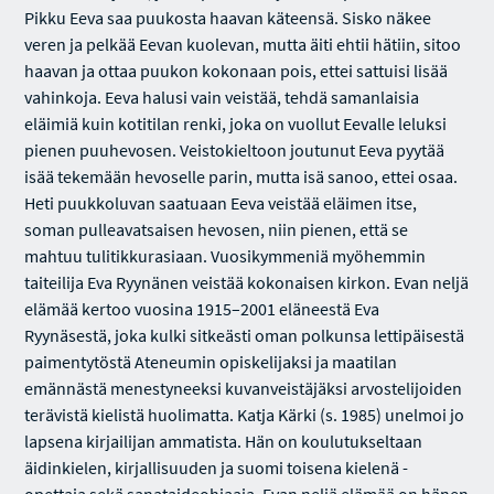
Pikku Eeva saa puukosta haavan käteensä. Sisko näkee
veren ja pelkää Eevan kuolevan, mutta äiti ehtii hätiin, sitoo
haavan ja ottaa puukon kokonaan pois, ettei sattuisi lisää
vahinkoja. Eeva halusi vain veistää, tehdä samanlaisia
eläimiä kuin kotitilan renki, joka on vuollut Eevalle leluksi
pienen puuhevosen. Veistokieltoon joutunut Eeva pyytää
isää tekemään hevoselle parin, mutta isä sanoo, ettei osaa.
Heti puukkoluvan saatuaan Eeva veistää eläimen itse,
soman pulleavatsaisen hevosen, niin pienen, että se
mahtuu tulitikkurasiaan. Vuosikymmeniä myöhemmin
taiteilija Eva Ryynänen veistää kokonaisen kirkon. Evan neljä
elämää kertoo vuosina 1915–2001 eläneestä Eva
Ryynäsestä, joka kulki sitkeästi oman polkunsa lettipäisestä
paimentytöstä Ateneumin opiskelijaksi ja maatilan
emännästä menestyneeksi kuvanveistäjäksi arvostelijoiden
terävistä kielistä huolimatta. Katja Kärki (s. 1985) unelmoi jo
lapsena kirjailijan ammatista. Hän on koulutukseltaan
äidinkielen, kirjallisuuden ja suomi toisena kielenä -