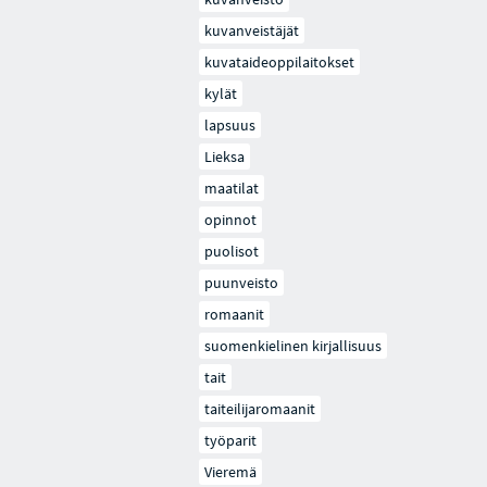
kuvanveistäjät
kuvataideoppilaitokset
kylät
lapsuus
Lieksa
maatilat
opinnot
puolisot
puunveisto
romaanit
suomenkielinen kirjallisuus
tait
taiteilijaromaanit
työparit
Vieremä