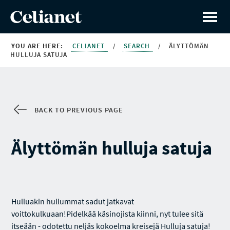
YOU ARE HERE:
CELIANET
/
SEARCH
/
ÄLYTTÖMÄN
HULLUJA SATUJA
BACK TO PREVIOUS PAGE
Älyttömän hulluja satuja
Hulluakin hullummat sadut jatkavat
voittokulkuaan!Pidelkää käsinojista kiinni, nyt tulee sitä
itseään - odotettu neljäs kokoelma kreisejä Hulluja satuja!