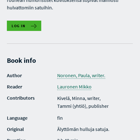
rouhean humoristiset kuvituksensa sopivat mainiosti
hulvattomiin satuihin.
LOG IN
Book info
Author
Noronen, Paula, writer.
Reader
Lauronen Mikko
Contributors
Kivelä, Minna, writer,
Tammi (yhtiö), publisher
Language
fin
Original
Älyttömän hulluja satuja.