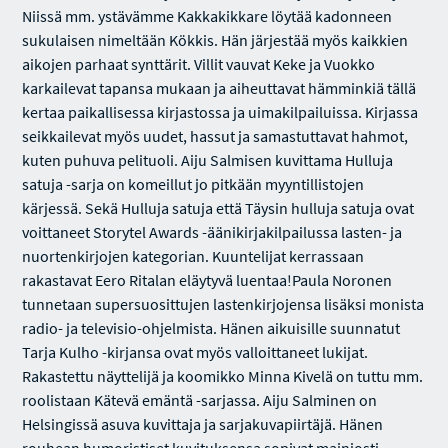
Niissä mm. ystävämme Kakkakikkare löytää kadonneen
sukulaisen nimeltään Kökkis. Hän järjestää myös kaikkien
aikojen parhaat synttärit. Villit vauvat Keke ja Vuokko
karkailevat tapansa mukaan ja aiheuttavat hämminkiä tällä
kertaa paikallisessa kirjastossa ja uimakilpailuissa. Kirjassa
seikkailevat myös uudet, hassut ja samastuttavat hahmot,
kuten puhuva pelituoli. Aiju Salmisen kuvittama Hulluja
satuja -sarja on komeillut jo pitkään myyntillistojen
kärjessä. Sekä Hulluja satuja että Täysin hulluja satuja ovat
voittaneet Storytel Awards -äänikirjakilpailussa lasten- ja
nuortenkirjojen kategorian. Kuuntelijat kerrassaan
rakastavat Eero Ritalan eläytyvä luentaa!Paula Noronen
tunnetaan supersuosittujen lastenkirjojensa lisäksi monista
radio- ja televisio-ohjelmista. Hänen aikuisille suunnatut
Tarja Kulho -kirjansa ovat myös valloittaneet lukijat.
Rakastettu näyttelijä ja koomikko Minna Kivelä on tuttu mm.
roolistaan Kätevä emäntä -sarjassa. Aiju Salminen on
Helsingissä asuva kuvittaja ja sarjakuvapiirtäjä. Hänen