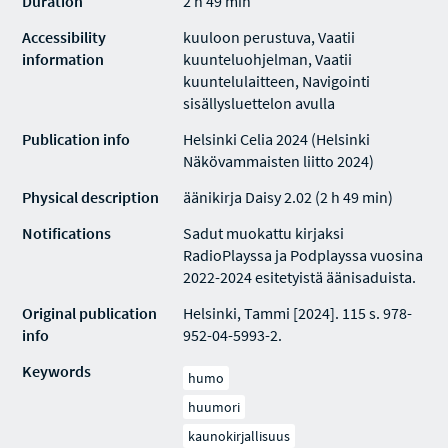
Duration
2 h 49 min
Accessibility
kuuloon perustuva, Vaatii
information
kuunteluohjelman, Vaatii
kuuntelulaitteen, Navigointi
sisällysluettelon avulla
Publication info
Helsinki Celia 2024 (Helsinki
Näkövammaisten liitto 2024)
Physical description
äänikirja Daisy 2.02 (2 h 49 min)
Notifications
Sadut muokattu kirjaksi
RadioPlayssa ja Podplayssa vuosina
2022-2024 esitetyistä äänisaduista.
Original publication
Helsinki, Tammi [2024]. 115 s. 978-
info
952-04-5993-2.
Keywords
humo
huumori
kaunokirjallisuus