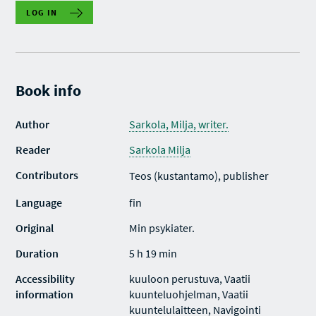
LOG IN
Book info
Author
Sarkola, Milja, writer.
Reader
Sarkola Milja
Contributors
Teos (kustantamo), publisher
Language
fin
Original
Min psykiater.
Duration
5 h 19 min
Accessibility
kuuloon perustuva, Vaatii
information
kuunteluohjelman, Vaatii
kuuntelulaitteen, Navigointi