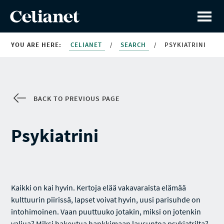
YOU ARE HERE:
CELIANET
/
SEARCH
/
PSYKIATRINI
BACK TO PREVIOUS PAGE
Psykiatrini
Kaikki on kai hyvin. Kertoja elää vakavaraista elämää
kulttuurin piirissä, lapset voivat hyvin, uusi parisuhde on
intohimoinen. Vaan puuttuuko jotakin, miksi on jotenkin
valjua? Miksi hakeutua hankkimaan lausuntoa psykiatrilta?