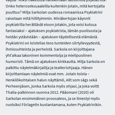
Onko heteroseksuaaleilla kuitenkin jotain, mitä kertojalta
puuttuu? Milja Sarkolan uudessa romaanissa Psykiatrini
raivotaan mitä hillityimmin. Minäkertojan käynnit
psykiatrilla herättävät eloon jotakin, jota voisi kutsua
fantasiaksi – ajatuksen psykiatrista, tämän puolisosta ja
heidän ystävistään – ajatuksen täydellisestä elämästä.
Psykiatrini on loistelias teos tunteiden siirtyilevyydestä,
ihmissuhteista ja perheistä. Sarkola on kirjoittajana
yht’aikaa lakoninen kommentoija ja mielipuolinen
humoristi. Tämä on ajatuksen kirkkautta. Milja Sarkola on
palkittu näytelmäkirjailija ja teatteriohjaaja. Hänen
kirjoittamiaan näytelmiä ovat mm. Jotain toista –
Henkilökohtaisen halun näyttämö, Allt som sägs sekä
Perheenjäsen, jonka Sarkola myös ohjasi, ja joka voitti
Thalia-palkinnon vuonna 2012. Pääomani (2020) oli
Sarkolan ensimmäinen proosateos, ja se ilmestyi myös
ruotsiksi Förlagetin kustantamana, kuten Psykiatrinikin.