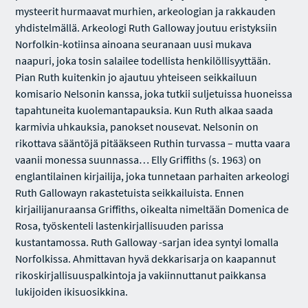
mysteerit hurmaavat murhien, arkeologian ja rakkauden
yhdistelmällä. Arkeologi Ruth Galloway joutuu eristyksiin
Norfolkin-kotiinsa ainoana seuranaan uusi mukava
naapuri, joka tosin salailee todellista henkilöllisyyttään.
Pian Ruth kuitenkin jo ajautuu yhteiseen seikkailuun
komisario Nelsonin kanssa, joka tutkii suljetuissa huoneissa
tapahtuneita kuolemantapauksia. Kun Ruth alkaa saada
karmivia uhkauksia, panokset nousevat. Nelsonin on
rikottava sääntöjä pitääkseen Ruthin turvassa – mutta vaara
vaanii monessa suunnassa… Elly Griffiths (s. 1963) on
englantilainen kirjailija, joka tunnetaan parhaiten arkeologi
Ruth Gallowayn rakastetuista seikkailuista. Ennen
kirjailijanuraansa Griffiths, oikealta nimeltään Domenica de
Rosa, työskenteli lastenkirjallisuuden parissa
kustantamossa. Ruth Galloway -sarjan idea syntyi lomalla
Norfolkissa. Ahmittavan hyvä dekkarisarja on kaapannut
rikoskirjallisuuspalkintoja ja vakiinnuttanut paikkansa
lukijoiden ikisuosikkina.