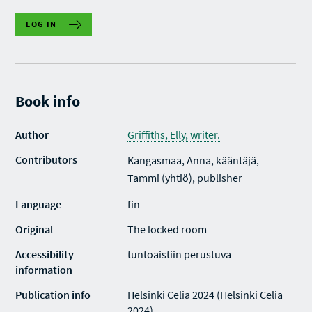
LOG IN
Book info
Author
Griffiths, Elly, writer.
Contributors
Kangasmaa, Anna, kääntäjä,
Tammi (yhtiö), publisher
Language
fin
Original
The locked room
Accessibility
tuntoaistiin perustuva
information
Publication info
Helsinki Celia 2024 (Helsinki Celia
2024)