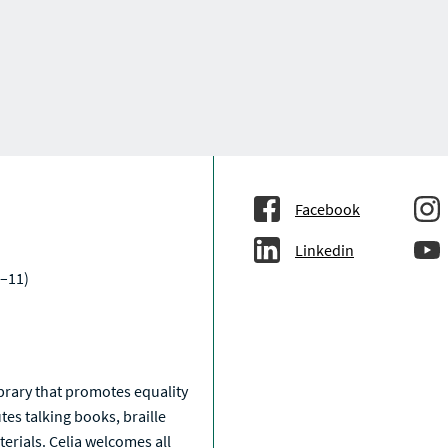
Facebook
Linkedin
–11)
a
library that promotes equality
tes talking books, braille
erials. Celia welcomes all