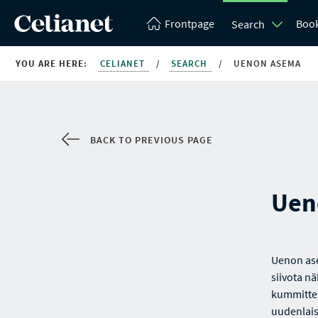
Frontpage
Boo
Search
YOU ARE HERE:
CELIANET
/
SEARCH
/
UENON ASEMA
BACK TO PREVIOUS PAGE
Uen
Uenon ase
siivota n
kummittel
uudenlais