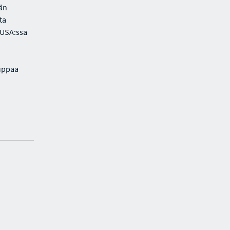
vän
ta
 USA:ssa
auppaa