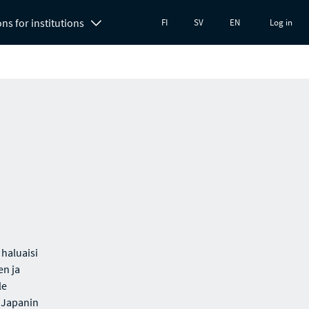
ons for institutions
FI
SV
EN
Log in
 haluaisi
en ja
le
 Japanin