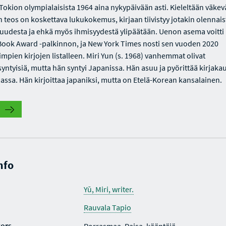
 Tokion olympialaisista 1964 aina nykypäivään asti. Kieleltään väke
n teos on koskettava lukukokemus, kirjaan tiivistyy jotakin olennais
suudesta ja ehkä myös ihmisyydestä ylipäätään. Uenon asema voitti
Book Award -palkinnon, ja New York Times nosti sen vuoden 2020
mpien kirjojen listalleen. Miri Yun (s. 1968) vanhemmat olivat
syntyisiä, mutta hän syntyi Japanissa. Hän asuu ja pyörittää kirjak
ssa. Hän kirjoittaa japaniksi, mutta on Etelä-Korean kansalainen.
nfo
Yū, Miri, writer.
Rauvala Tapio
tors