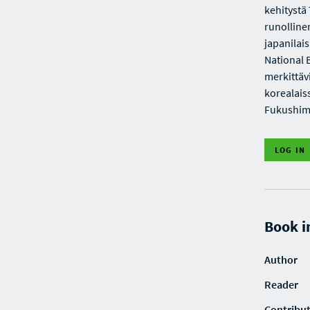
kehitystä
runolline
japanilai
National 
merkittävi
korealais
Fukushima
LOG IN
Book i
Author
Reader
Contribu