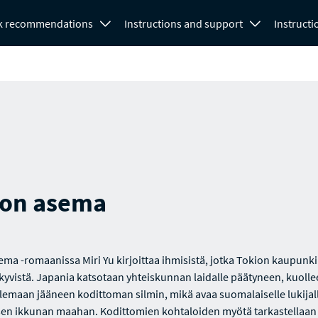
k recommendations
Instructions and support
Instructi
on asema
ma -romaanissa Miri Yu kirjoittaa ihmisistä, jotka Tokion kaupunki
äkyvistä. Japania katsotaan yhteiskunnan laidalle päätyneen, kuolle
emaan jääneen kodittoman silmin, mikä avaa suomalaiselle lukijal
en ikkunan maahan. Kodittomien kohtaloiden myötä tarkastellaan