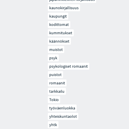
kaunokirjallisuus
kaupungit
kodittomat
kummitukset
käännökset
muistot
psyk
psykologiset romaanit
puistot
romaanit
tarkkailu
Tokio
työväenluokka
yhteiskuntaolot
yhtk