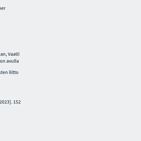
her
an, Vaatii
lon avulla
en liitto
023]. 152