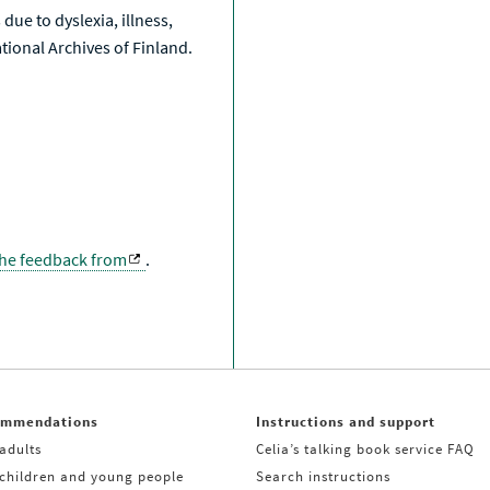
due to dyslexia, illness,
National Archives of Finland.
the feedback from
.
ommendations
Instructions and support
adults
Celia’s talking book service FAQ
 children and young people
Search instructions