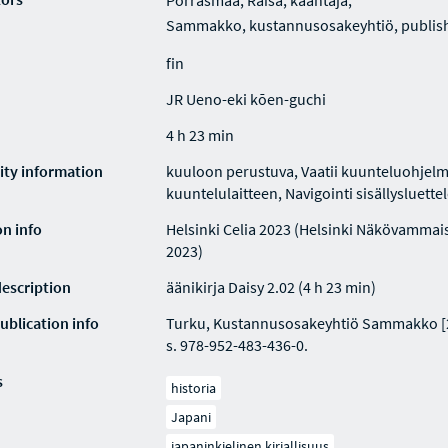
Porrasmaa, Raisa, kääntäjä,
Sammakko, kustannusosakeyhtiö, publis
fin
JR Ueno-eki kōen-guchi
4 h 23 min
lity information
kuuloon perustuva, Vaatii kuunteluohjelm
kuuntelulaitteen, Navigointi sisällysluette
on info
Helsinki Celia 2023 (Helsinki Näkövammaist
2023)
description
äänikirja Daisy 2.02 (4 h 23 min)
ublication info
Turku, Kustannusosakeyhtiö Sammakko [2
s. 978-952-483-436-0.
s
historia
Japani
japaninkielinen kirjallisuus