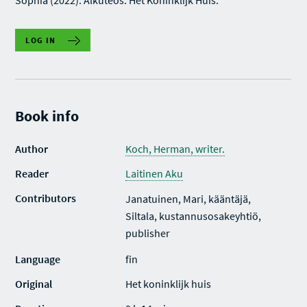
Sophia (2022). Alkuteos: Het Koninklijk Huis.
LOG IN
Book info
Author
Koch, Herman, writer.
Reader
Laitinen Aku
Contributors
Janatuinen, Mari, kääntäjä,
Siltala, kustannusosakeyhtiö,
publisher
Language
fin
Original
Het koninklijk huis