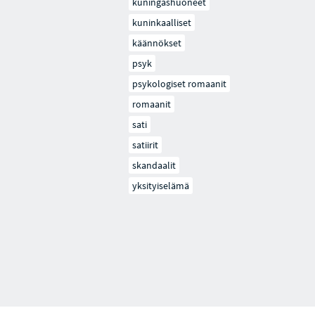
kuningashuoneet
kuninkaalliset
käännökset
psyk
psykologiset romaanit
romaanit
sati
satiirit
skandaalit
yksityiselämä