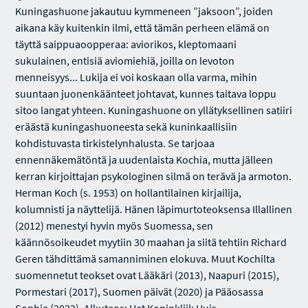
Kuningashuone jakautuu kymmeneen ”jaksoon”, joiden
aikana käy kuitenkin ilmi, että tämän perheen elämä on
täyttä saippuaoopperaa: aviorikos, kleptomaani
sukulainen, entisiä aviomiehiä, joilla on levoton
menneisyys... Lukija ei voi koskaan olla varma, mihin
suuntaan juonenkäänteet johtavat, kunnes taitava loppu
sitoo langat yhteen. Kuningashuone on yllätyksellinen satiiri
eräästä kuningashuoneesta sekä kuninkaallisiin
kohdistuvasta tirkistelynhalusta. Se tarjoaa
ennennäkemätöntä ja uudenlaista Kochia, mutta jälleen
kerran kirjoittajan psykologinen silmä on terävä ja armoton.
Herman Koch (s. 1953) on hollantilainen kirjailija,
kolumnisti ja näyttelijä. Hänen läpimurtoteoksensa Illallinen
(2012) menestyi hyvin myös Suomessa, sen
käännösoikeudet myytiin 30 maahan ja siitä tehtiin Richard
Geren tähdittämä samanniminen elokuva. Muut Kochilta
suomennetut teokset ovat Lääkäri (2013), Naapuri (2015),
Pormestari (2017), Suomen päivät (2020) ja Pääosassa