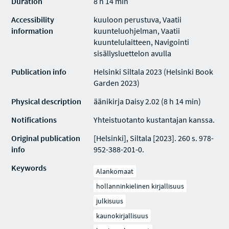
Duration
8 h 14 min
Accessibility
kuuloon perustuva, Vaatii
information
kuunteluohjelman, Vaatii
kuuntelulaitteen, Navigointi
sisällysluettelon avulla
Publication info
Helsinki Siltala 2023 (Helsinki Book
Garden 2023)
Physical description
äänikirja Daisy 2.02 (8 h 14 min)
Notifications
Yhteistuotanto kustantajan kanssa.
Original publication
[Helsinki], Siltala [2023]. 260 s. 978-
info
952-388-201-0.
Keywords
Alankomaat
hollanninkielinen kirjallisuus
julkisuus
kaunokirjallisuus