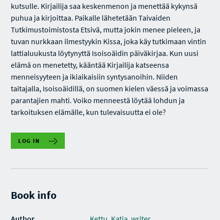
kutsulle. Kirjailija saa keskenmenon ja menettää kykynsä
puhua ja kirjoittaa. Paikalle lähetetään Taivaiden
Tutkimustoimistosta Etsivä, mutta jokin menee pieleen, ja
tuvan nurkkaan ilmestyykin Kissa, joka käy tutkimaan vintin
lattialuukusta löytynyttä Isoisoäidin päiväkirjaa. Kun uusi
elämä on menetetty, kääntää Kirjailija katseensa
menneisyyteen ja ikiaikaisiin syntysanoihin. Niiden
taitajalla, Isoisoäidillä, on suomen kielen väessä ja voimassa
parantajien mahti. Voiko menneestä löytää lohdun ja
tarkoituksen elämälle, kun tulevaisuutta ei ole?
LOG IN
Book info
Author
Kettu, Katja, writer.