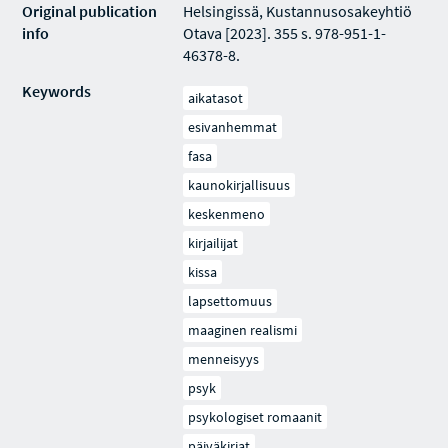
Original publication
Helsingissä, Kustannusosakeyhtiö
info
Otava [2023]. 355 s. 978-951-1-
46378-8.
Keywords
aikatasot
esivanhemmat
fasa
kaunokirjallisuus
keskenmeno
kirjailijat
kissa
lapsettomuus
maaginen realismi
menneisyys
psyk
psykologiset romaanit
päiväkirjat