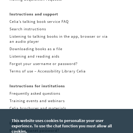
Instructions and support
Celia’s talking book service FAQ
Search instructions
Listening to talking books in the app, browser or via
an audio player
Downloading books as a file
Listening and reading aids
Forgot your username or password?
Terms of use – Accessibility Library Celia
Instructions for institutions
Frequently asked questions
Training events and webinars
Celia brochures and materials
This website uses cookies to personalize your user
Log in
experience. To use the chat function you must allow all
Forgot Celianet password?
cookies.