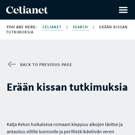
YOU ARE HERE:
CELIANET
/
SEARCH
/
ERÄÄN KISSAN
TUTKIMUKSIA
BACK TO PREVIOUS PAGE
Erään kissan tutkimuksia
Katja Ketun huikaiseva romaani kieppuu aikojen lävitse ja
antautuu villille luonnolle ja perillistä ikävöivän veren