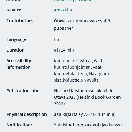
Reader
Ahvo Eija
Contributors
Otava, kustannusosakeyhtiö,
publisher
Language
fin
Duration
8 h 14 min
Accessibility
kuuloon perustuva, Vaatii
information
kuunteluohjelman, Vaatii
kuuntelulaitteen, Navigointi
sisällysluettelon avulla
Publication info
Helsinki Kustannusosakeyhtiö
Otava 2023 (Helsinki Book Garden
2023)
Physical description
äänikirja Daisy 2.02 (8 h 14 min)
Notifications
Yhteistuotanto kustantajan kanssa.