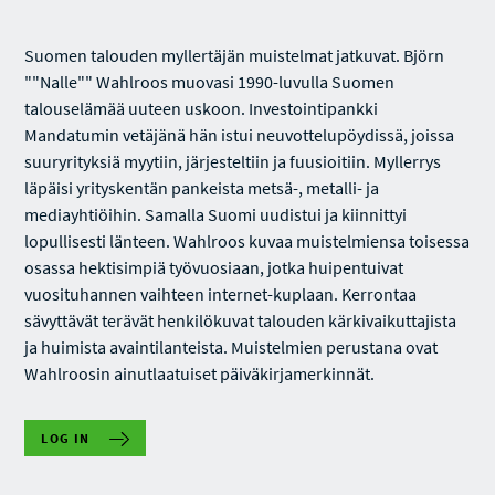
Suomen talouden myllertäjän muistelmat jatkuvat. Björn
""Nalle"" Wahlroos muovasi 1990-luvulla Suomen
talouselämää uuteen uskoon. Investointipankki
Mandatumin vetäjänä hän istui neuvottelupöydissä, joissa
suuryrityksiä myytiin, järjesteltiin ja fuusioitiin. Myllerrys
läpäisi yrityskentän pankeista metsä-, metalli- ja
mediayhtiöihin. Samalla Suomi uudistui ja kiinnittyi
lopullisesti länteen. Wahlroos kuvaa muistelmiensa toisessa
osassa hektisimpiä työvuosiaan, jotka huipentuivat
vuosituhannen vaihteen internet-kuplaan. Kerrontaa
sävyttävät terävät henkilökuvat talouden kärkivaikuttajista
ja huimista avaintilanteista. Muistelmien perustana ovat
Wahlroosin ainutlaatuiset päiväkirjamerkinnät.
LOG IN