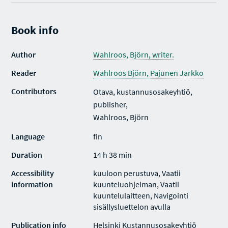
Book info
Author
Wahlroos, Björn, writer.
Reader
Wahlroos Björn,
Pajunen Jarkko
Contributors
Otava, kustannusosakeyhtiö,
publisher,
Wahlroos, Björn
Language
fin
Duration
14 h 38 min
Accessibility
kuuloon perustuva, Vaatii
information
kuunteluohjelman, Vaatii
kuuntelulaitteen, Navigointi
sisällysluettelon avulla
Publication info
Helsinki Kustannusosakeyhtiö