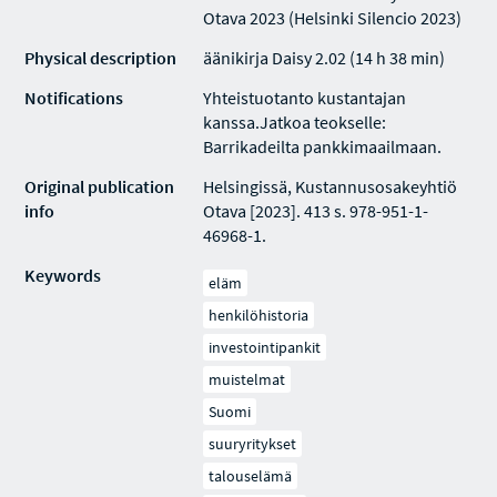
Otava 2023 (Helsinki Silencio 2023)
Physical description
äänikirja Daisy 2.02 (14 h 38 min)
Notifications
Yhteistuotanto kustantajan
kanssa.Jatkoa teokselle:
Barrikadeilta pankkimaailmaan.
Original publication
Helsingissä, Kustannusosakeyhtiö
info
Otava [2023]. 413 s. 978-951-1-
46968-1.
Keywords
eläm
henkilöhistoria
investointipankit
muistelmat
Suomi
suuryritykset
talouselämä