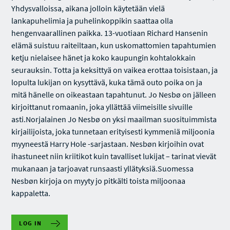
Yhdysvalloissa, aikana jolloin käytetään vielä
lankapuhelimia ja puhelinkoppikin saattaa olla
hengenvaarallinen paikka. 13-vuotiaan Richard Hansenin
elämä suistuu raiteiltaan, kun uskomattomien tapahtumien
ketju nielaisee hänet ja koko kaupungin kohtalokkain
seurauksin. Totta ja keksittyä on vaikea erottaa toisistaan, ja
lopulta lukijan on kysyttävä, kuka tämä outo poika on ja
mitä hänelle on oikeastaan tapahtunut. Jo Nesbø on jälleen
kirjoittanut romaanin, joka yllättää viimeisille sivuille
asti.Norjalainen Jo Nesbø on yksi maailman suosituimmista
kirjailijoista, joka tunnetaan erityisesti kymmeniä miljoonia
myyneestä Harry Hole -sarjastaan. Nesbøn kirjoihin ovat
ihastuneet niin kriitikot kuin tavalliset lukijat – tarinat vievät
mukanaan ja tarjoavat runsaasti yllätyksiä.Suomessa
Nesbøn kirjoja on myyty jo pitkälti toista miljoonaa
kappaletta.
LOG IN