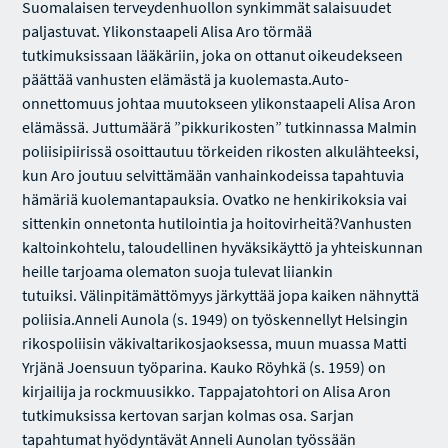
Suomalaisen terveydenhuollon synkimmät salaisuudet
paljastuvat. Ylikonstaapeli Alisa Aro törmää
tutkimuksissaan lääkäriin, joka on ottanut oikeudekseen
päättää vanhusten elämästä ja kuolemasta.Auto-
onnettomuus johtaa muutokseen ylikonstaapeli Alisa Aron
elämässä. Juttumäärä ”pikkurikosten” tutkinnassa Malmin
poliisipiirissä osoittautuu törkeiden rikosten alkulähteeksi,
kun Aro joutuu selvittämään vanhainkodeissa tapahtuvia
hämäriä kuolemantapauksia. Ovatko ne henkirikoksia vai
sittenkin onnetonta hutilointia ja hoitovirheitä?Vanhusten
kaltoinkohtelu, taloudellinen hyväksikäyttö ja yhteiskunnan
heille tarjoama olematon suoja tulevat liiankin
tutuiksi. Välinpitämättömyys järkyttää jopa kaiken nähnyttä
poliisia.Anneli Aunola (s. 1949) on työskennellyt Helsingin
rikospoliisin väkivaltarikosjaoksessa, muun muassa Matti
Yrjänä Joensuun työparina. Kauko Röyhkä (s. 1959) on
kirjailija ja rockmuusikko. Tappajatohtori on Alisa Aron
tutkimuksissa kertovan sarjan kolmas osa. Sarjan
tapahtumat hyödyntävät Anneli Aunolan työssään