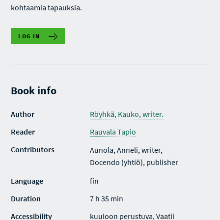
kohtaamia tapauksia.
LOG IN
Book info
Author
Röyhkä, Kauko, writer.
Reader
Rauvala Tapio
Contributors
Aunola, Anneli, writer,
Docendo (yhtiö), publisher
Language
fin
Duration
7 h 35 min
Accessibility
kuuloon perustuva, Vaatii