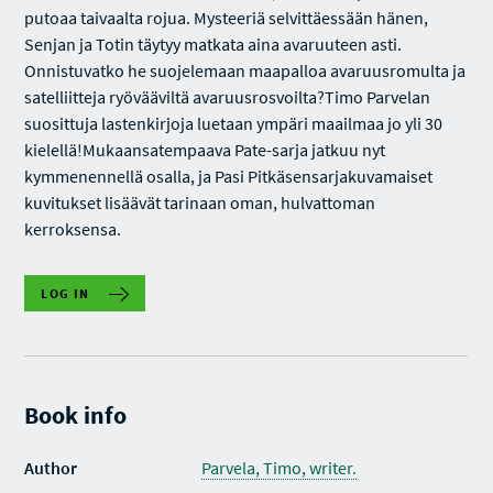
putoaa taivaalta rojua. Mysteeriä selvittäessään hänen,
Senjan ja Totin täytyy matkata aina avaruuteen asti.
Onnistuvatko he suojelemaan maapalloa avaruusromulta ja
satelliitteja ryövääviltä avaruusrosvoilta?Timo Parvelan
suosittuja lastenkirjoja luetaan ympäri maailmaa jo yli 30
kielellä!Mukaansatempaava Pate-sarja jatkuu nyt
kymmenennellä osalla, ja Pasi Pitkäsensarjakuvamaiset
kuvitukset lisäävät tarinaan oman, hulvattoman
kerroksensa.
LOG IN
Book info
Author
Parvela, Timo, writer.