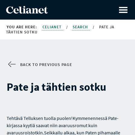
YOU ARE HERE:
CELIANET
/
SEARCH
/
PATE JA
TÄHTIEN SOTKU
BACK TO PREVIOUS PAGE
Pate ja tähtien sotku
Tehtävä Telluksen tuolla puolen!Kymmenennessä Pate-
kirjassa kyytiä saavat niin avaruusromut kuin
avaruusroistotkin.Seikkailu alkaa, kun Paten pihamaalle