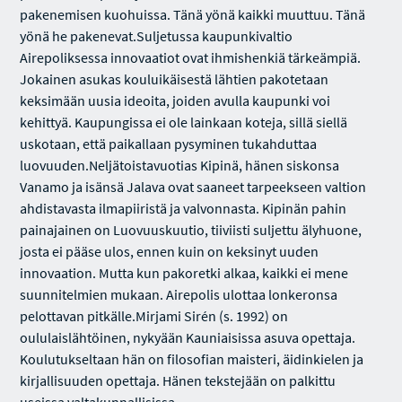
pakenemisen kuohuissa. Tänä yönä kaikki muuttuu. Tänä
yönä he pakenevat.Suljetussa kaupunkivaltio
Airepoliksessa innovaatiot ovat ihmishenkiä tärkeämpiä.
Jokainen asukas kouluikäisestä lähtien pakotetaan
keksimään uusia ideoita, joiden avulla kaupunki voi
kehittyä. Kaupungissa ei ole lainkaan koteja, sillä siellä
uskotaan, että paikallaan pysyminen tukahduttaa
luovuuden.Neljätoistavuotias Kipinä, hänen siskonsa
Vanamo ja isänsä Jalava ovat saaneet tarpeekseen valtion
ahdistavasta ilmapiiristä ja valvonnasta. Kipinän pahin
painajainen on Luovuuskuutio, tiiviisti suljettu älyhuone,
josta ei pääse ulos, ennen kuin on keksinyt uuden
innovaation. Mutta kun pakoretki alkaa, kaikki ei mene
suunnitelmien mukaan. Airepolis ulottaa lonkeronsa
pelottavan pitkälle.Mirjami Sirén (s. 1992) on
oululaislähtöinen, nykyään Kauniaisissa asuva opettaja.
Koulutukseltaan hän on filosofian maisteri, äidinkielen ja
kirjallisuuden opettaja. Hänen tekstejään on palkittu