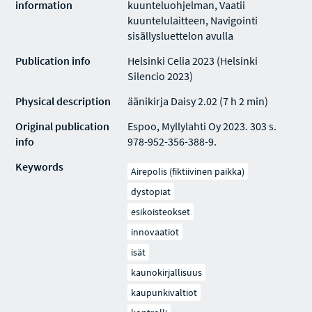
information
kuunteluohjelman, Vaatii
kuuntelulaitteen, Navigointi
sisällysluettelon avulla
Publication info
Helsinki Celia 2023 (Helsinki
Silencio 2023)
Physical description
äänikirja Daisy 2.02 (7 h 2 min)
Original publication
Espoo, Myllylahti Oy 2023. 303 s.
info
978-952-356-388-9.
Keywords
Airepolis (fiktiivinen paikka)
dystopiat
esikoisteokset
innovaatiot
isät
kaunokirjallisuus
kaupunkivaltiot