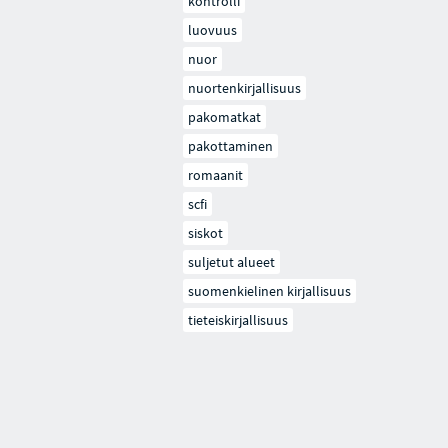
kontrolli
luovuus
nuor
nuortenkirjallisuus
pakomatkat
pakottaminen
romaanit
scfi
siskot
suljetut alueet
suomenkielinen kirjallisuus
tieteiskirjallisuus