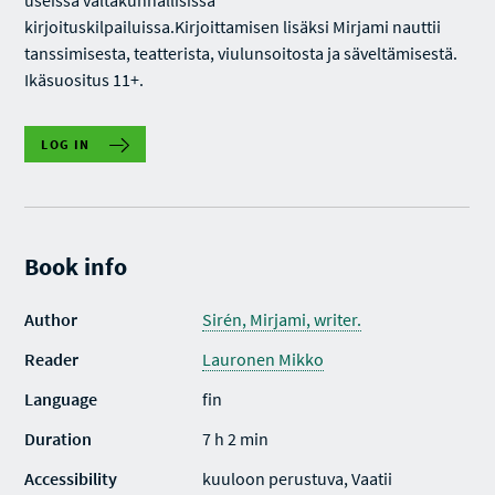
useissa valtakunnallisissa
kirjoituskilpailuissa.Kirjoittamisen lisäksi Mirjami nauttii
tanssimisesta, teatterista, viulunsoitosta ja säveltämisestä.
Ikäsuositus 11+.
LOG IN
Book info
Author
Sirén, Mirjami, writer.
Reader
Lauronen Mikko
Language
fin
Duration
7 h 2 min
Accessibility
kuuloon perustuva, Vaatii