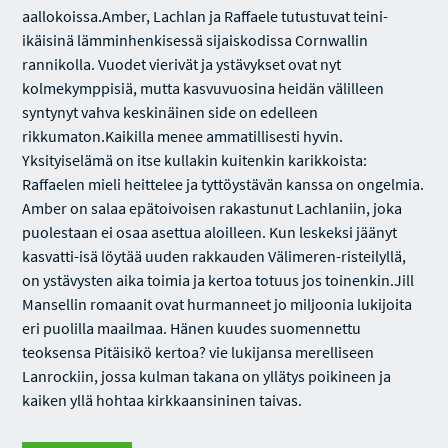
aallokoissa.Amber, Lachlan ja Raffaele tutustuvat teini-
ikäisinä lämminhenkisessä sijaiskodissa Cornwallin
rannikolla. Vuodet vierivät ja ystävykset ovat nyt
kolmekymppisiä, mutta kasvuvuosina heidän välilleen
syntynyt vahva keskinäinen side on edelleen
rikkumaton.Kaikilla menee ammatillisesti hyvin.
Yksityiselämä on itse kullakin kuitenkin karikkoista:
Raffaelen mieli heittelee ja tyttöystävän kanssa on ongelmia.
Amber on salaa epätoivoisen rakastunut Lachlaniin, joka
puolestaan ei osaa asettua aloilleen. Kun leskeksi jäänyt
kasvatti-isä löytää uuden rakkauden Välimeren-risteilyllä,
on ystävysten aika toimia ja kertoa totuus jos toinenkin.Jill
Mansellin romaanit ovat hurmanneet jo miljoonia lukijoita
eri puolilla maailmaa. Hänen kuudes suomennettu
teoksensa Pitäisikö kertoa? vie lukijansa merelliseen
Lanrockiin, jossa kulman takana on yllätys poikineen ja
kaiken yllä hohtaa kirkkaansininen taivas.