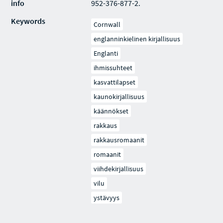
info
952-376-877-2.
Keywords
Cornwall
englanninkielinen kirjallisuus
Englanti
ihmissuhteet
kasvattilapset
kaunokirjallisuus
käännökset
rakkaus
rakkausromaanit
romaanit
viihdekirjallisuus
vilu
ystävyys