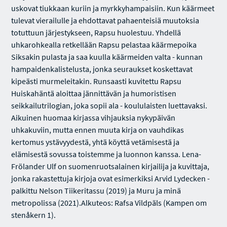
uskovat tiukkaan kuriin ja myrkkyhampaisiin. Kun käärmeet
tulevat vierailulle ja ehdottavat pahaenteisiä muutoksia
totuttuun järjestykseen, Rapsu huolestuu. Yhdellä
uhkarohkealla retkellään Rapsu pelastaa käärmepoika
Siksakin pulasta ja saa kuulla käärmeiden valta - kunnan
hampaidenkalistelusta, jonka seuraukset koskettavat
kipeästi murmeleitakin. Runsaasti kuvitettu Rapsu
Huiskahäntä aloittaa jännittävän ja humoristisen
seikkailutrilogian, joka sopii ala - koululaisten luettavaksi.
Aikuinen huomaa kirjassa vihjauksia nykypäivän
uhkakuviin, mutta ennen muuta kirja on vauhdikas
kertomus ystävyydestä, yhtä köyttä vetämisestä ja
elämisestä sovussa toistemme ja luonnon kanssa. Lena-
Frölander Ulf on suomenruotsalainen kirjailija ja kuvittaja,
jonka rakastettuja kirjoja ovat esimerkiksi Arvid Lydecken -
palkittu Nelson Tiikeritassu (2019) ja Muru ja minä
metropolissa (2021).Alkuteos: Rafsa Vildpäls (Kampen om
stenåkern 1).