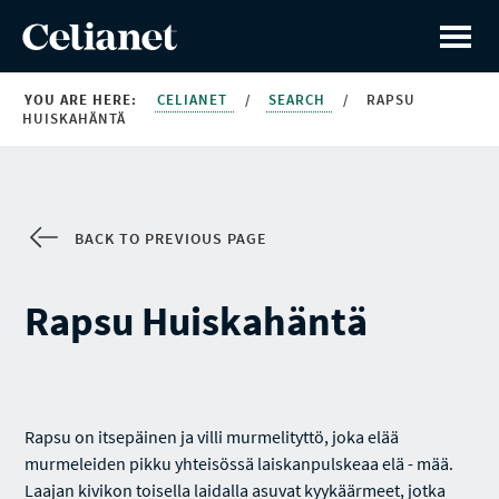
YOU ARE HERE:
CELIANET
/
SEARCH
/
RAPSU
HUISKAHÄNTÄ
BACK TO PREVIOUS PAGE
Rapsu Huiskahäntä
Rapsu on itsepäinen ja villi murmelityttö, joka elää
murmeleiden pikku yhteisössä laiskanpulskeaa elä - mää.
Laajan kivikon toisella laidalla asuvat kyykäärmeet, jotka