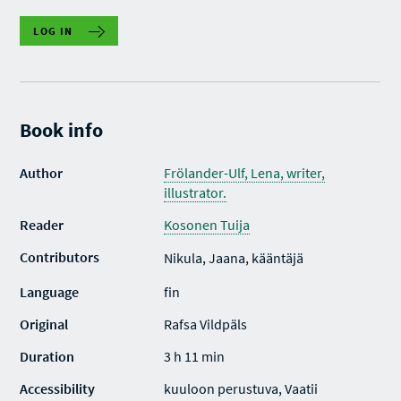
LOG IN
Book info
Author
Frölander-Ulf, Lena, writer,
illustrator.
Reader
Kosonen Tuija
Contributors
Nikula, Jaana, kääntäjä
Language
fin
Original
Rafsa Vildpäls
Duration
3 h 11 min
Accessibility
kuuloon perustuva, Vaatii