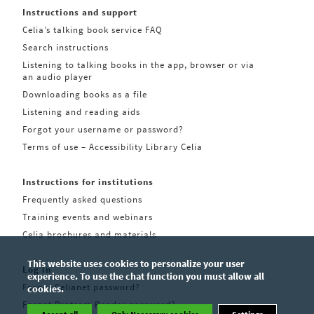
Instructions and support
Celia’s talking book service FAQ
Search instructions
Listening to talking books in the app, browser or via
an audio player
Downloading books as a file
Listening and reading aids
Forgot your username or password?
Terms of use – Accessibility Library Celia
Instructions for institutions
Frequently asked questions
Training events and webinars
Celia brochures and materials
This website uses cookies to personalize your user
Log in
experience. To use the chat function you must allow all
Forgot Celianet password?
cookies.
Forgot Pratsam Reader password?