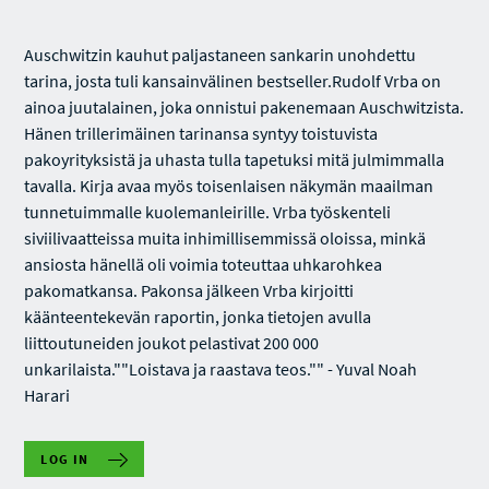
Auschwitzin kauhut paljastaneen sankarin unohdettu
tarina, josta tuli kansainvälinen bestseller.Rudolf Vrba on
ainoa juutalainen, joka onnistui pakenemaan Auschwitzista.
Hänen trillerimäinen tarinansa syntyy toistuvista
pakoyrityksistä ja uhasta tulla tapetuksi mitä julmimmalla
tavalla. Kirja avaa myös toisenlaisen näkymän maailman
tunnetuimmalle kuolemanleirille. Vrba työskenteli
siviilivaatteissa muita inhimillisemmissä oloissa, minkä
ansiosta hänellä oli voimia toteuttaa uhkarohkea
pakomatkansa. Pakonsa jälkeen Vrba kirjoitti
käänteentekevän raportin, jonka tietojen avulla
liittoutuneiden joukot pelastivat 200 000
unkarilaista.""Loistava ja raastava teos."" - Yuval Noah
Harari
LOG IN