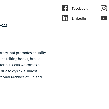
Facebook
Linkedin
–11)
a
library that promotes equality
tes talking books, braille
erials. Celia welcomes all
due to dyslexia, illness,
National Archives of Finland.