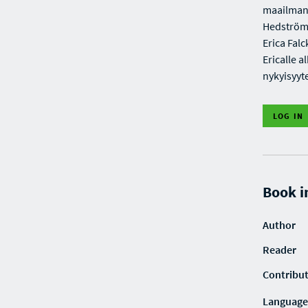
maailmank
Hedström 
Erica Fal
Ericalle 
nykyisyyte
LOG IN
Book i
Author
Reader
Contribu
Language