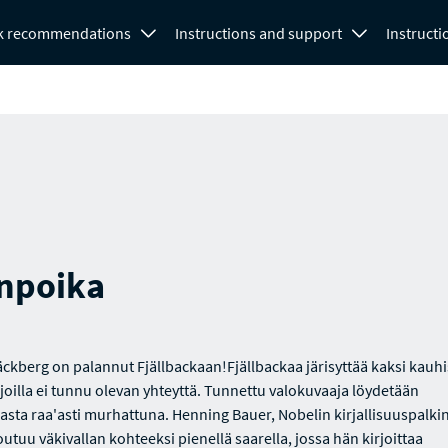
k recommendations
Instructions and support
Instructi
npoika
äckberg on palannut Fjällbackaan!Fjällbackaa järisyttää kaksi kauh
 joilla ei tunnu olevan yhteyttä. Tunnettu valokuvaaja löydetään
ilasta raa'asti murhattuna. Henning Bauer, Nobelin kirjallisuuspalk
joutuu väkivallan kohteeksi pienellä saarella, jossa hän kirjoittaa