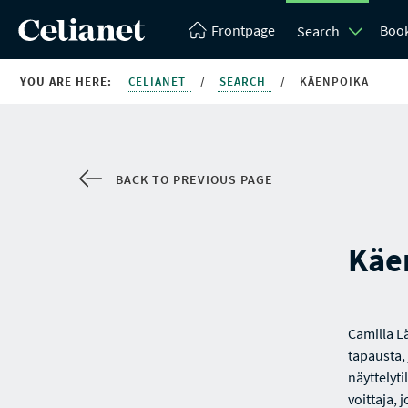
Frontpage
Boo
Search
YOU ARE HERE:
CELIANET
/
SEARCH
/
KÄENPOIKA
BACK TO PREVIOUS PAGE
Käe
Camilla L
tapausta,
näyttelyt
voittaja, 