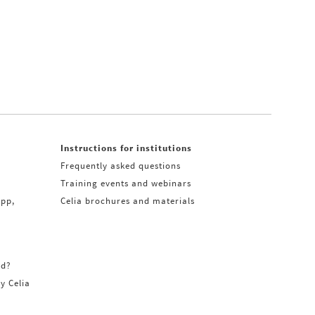
Instructions for institutions
Frequently asked questions
Training events and webinars
app,
Celia brochures and materials
rd?
ry Celia