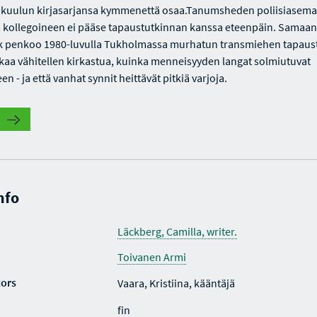
uulun kirjasarjansa kymmenettä osaa.Tanumsheden poliisiasemall
kollegoineen ei pääse tapaustutkinnan kanssa eteenpäin. Samaan
ck penkoo 1980-luvulla Tukholmassa murhatun transmiehen tapaus
alkaa vähitellen kirkastua, kuinka menneisyyden langat solmiutuvat
en - ja että vanhat synnit heittävät pitkiä varjoja.
nfo
Läckberg, Camilla, writer.
Toivanen Armi
tors
Vaara, Kristiina, kääntäjä
fin