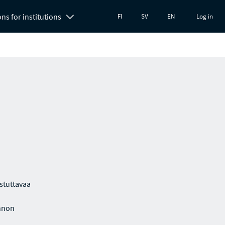
ons for institutions
FI
SV
EN
Log in
istuttavaa
innon