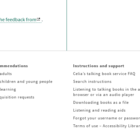
the feedback from
.
ommendations
Instructions and support
adults
Celia’s talking book service FAQ
 children and young people
Search instructions
learning
Listening to talking books in the 
browser or via an audio player
uisition requests
Downloading books as a file
Listening and reading aids
Forgot your username or passwo
Terms of use – Accessibility Libra