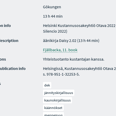
Gökungen
13 h 44 min
on info
Helsinki Kustannusosakeyhtiö Otava 2022 
Silencio 2022)
description
äänikirja Daisy 2.02 (13 h 44 min)
Fjällbacka, 11. book
ions
Yhteistuotanto kustantajan kanssa.
ublication info
Helsingissä, Kustannusosakeyhtiö Otava 2
s. 978-951-1-32253-5.
s
dek
jännityskirjallisuus
kaunokirjallisuus
käännökset
menneisyys