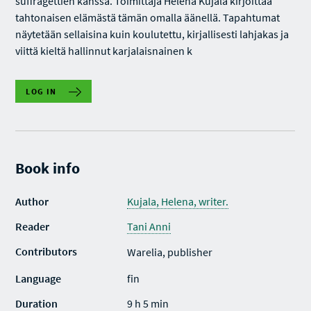
suffragettien kanssa. Toimittaja Helena Kujala kirjoittaa
tahtonaisen elämästä tämän omalla äänellä. Tapahtumat
näytetään sellaisina kuin koulutettu, kirjallisesti lahjakas ja
viittä kieltä hallinnut karjalaisnainen k
LOG IN
Book info
Author
Kujala, Helena, writer.
Reader
Tani Anni
Contributors
Warelia, publisher
Language
fin
Duration
9 h 5 min