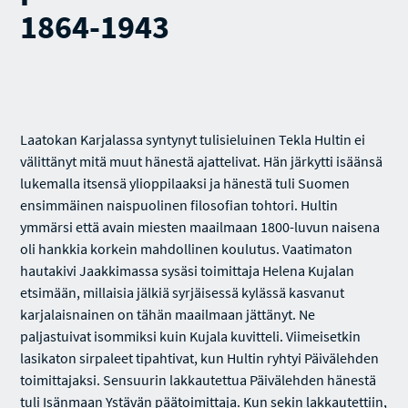
1864-1943
Laatokan Karjalassa syntynyt tulisieluinen Tekla Hultin ei
välittänyt mitä muut hänestä ajattelivat. Hän järkytti isäänsä
lukemalla itsensä ylioppilaaksi ja hänestä tuli Suomen
ensimmäinen naispuolinen filosofian tohtori. Hultin
ymmärsi että avain miesten maailmaan 1800-luvun naisena
oli hankkia korkein mahdollinen koulutus. Vaatimaton
hautakivi Jaakkimassa sysäsi toimittaja Helena Kujalan
etsimään, millaisia jälkiä syrjäisessä kylässä kasvanut
karjalaisnainen on tähän maailmaan jättänyt. Ne
paljastuivat isommiksi kuin Kujala kuvitteli. Viimeisetkin
lasikaton sirpaleet tipahtivat, kun Hultin ryhtyi Päivälehden
toimittajaksi. Sensuurin lakkautettua Päivälehden hänestä
tuli Isänmaan Ystävän päätoimittaja. Kun sekin lakkautettiin,