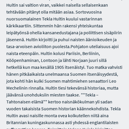
Hultin sai valtion viran, vaikkei naisella sellaisenkaan
tehtävään pitänyt olla mitään asiaa. Sortovuosina
nuorsuomalainen Tekla Hultin kuului vastarinnan
kärkikaartiin. Sittemmin hän rakensi yhteiskuntaa
leipätyönsä ohella kansanedustajana ja poliittisen sisäpiirin
jäsenenä. Hultin kirjoitti ja puhui naisten äänioikeuden ja
tasa-arvoisen avioliiton puolesta.Pohjaton uteliaisuus ajoi
naista eteenpäin. Hultin kolusi Pariisin, Berliinin,
Kööpenhaminan, Lontoon ja lähti Norjaan juuri sillä
hetkellä kun maa kesällä 1905 itsenäistyi. Tuo matka vahvisti
hänen pitkäaikaista unelmaansa Suomen itsenäisyydestä,
jota kohti hän kulki Suomen mahtimiehen senaattori Leo
Mechelinin rinnalla. Hultin tiesi tekevänsä historiaa, mutta
jäävänsä unohduksiin miesten taakse. ""Tekla –
Tahtonaisen elämä"" kertoo naisnäkökulman yli sadan
vuoden takaisista Suomen historian käännekohdista. Tekla
Hultin avasi naisille monta ovea kolkutellen niitä aina
Britannian kuningaskunnassa asti yhdessä englantilaisten