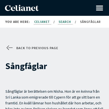
YOU ARE HERE:
CELIANET
/
SEARCH
/
SÅNGFÅGLAR
BACK TO PREVIOUS PAGE
Sångfåglar
Sångfåglar är berättelsen om Nisha. Hon är en kvinna från
Sri Lanka som emigrerade till Cypern för att ge sitt barn en
framtid. En kväll lämnar hon hushållet där hon arbetar, och
hörs inte av igen.Polisen skriver av ärendet som ännu ett fall