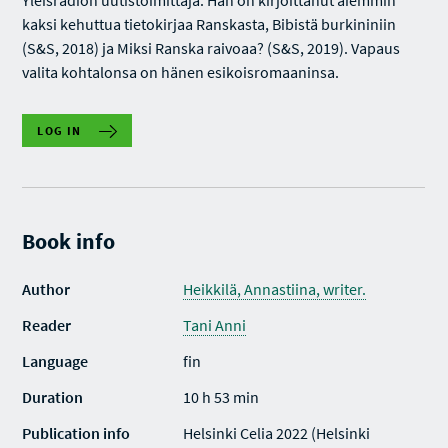
Yleisradion uutistoimittaja. Hän on kirjoittanut aiemmin
kaksi kehuttua tietokirjaa Ranskasta, Bibistä burkininiin
(S&S, 2018) ja Miksi Ranska raivoaa? (S&S, 2019). Vapaus
valita kohtalonsa on hänen esikoisromaaninsa.
LOG IN
Book info
Author
Heikkilä, Annastiina, writer.
Reader
Tani Anni
Language
fin
Duration
10 h 53 min
Publication info
Helsinki Celia 2022 (Helsinki