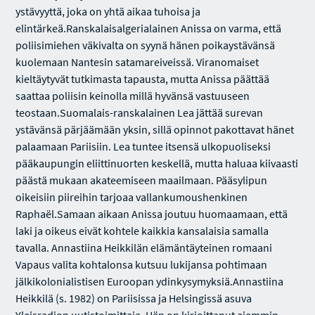
ystävyyttä, joka on yhtä aikaa tuhoisa ja
elintärkeä.Ranskalaisalgerialainen Anissa on varma, että
poliisimiehen väkivalta on syynä hänen poikaystävänsä
kuolemaan Nantesin satamareiveissä. Viranomaiset
kieltäytyvät tutkimasta tapausta, mutta Anissa päättää
saattaa poliisin keinolla millä hyvänsä vastuuseen
teostaan.Suomalais-ranskalainen Lea jättää surevan
ystävänsä pärjäämään yksin, sillä opinnot pakottavat hänet
palaamaan Pariisiin. Lea tuntee itsensä ulkopuoliseksi
pääkaupungin eliittinuorten keskellä, mutta haluaa kiivaasti
päästä mukaan akateemiseen maailmaan. Pääsylipun
oikeisiin piireihin tarjoaa vallankumoushenkinen
Raphaël.Samaan aikaan Anissa joutuu huomaamaan, että
laki ja oikeus eivät kohtele kaikkia kansalaisia samalla
tavalla. Annastiina Heikkilän elämäntäyteinen romaani
Vapaus valita kohtalonsa kutsuu lukijansa pohtimaan
jälkikolonialistisen Euroopan ydinkysymyksiä.Annastiina
Heikkilä (s. 1982) on Pariisissa ja Helsingissä asuva