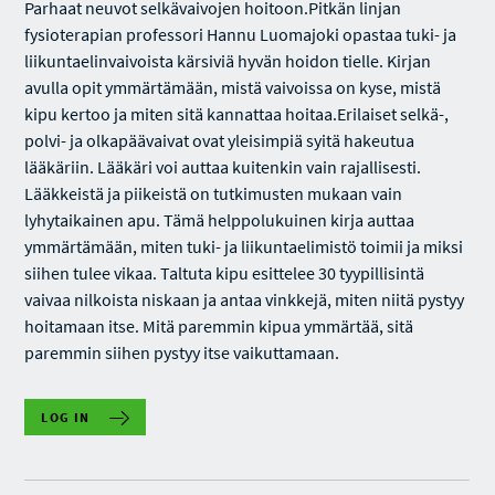
Parhaat neuvot selkävaivojen hoitoon.Pitkän linjan
fysioterapian professori Hannu Luomajoki opastaa tuki- ja
liikuntaelinvaivoista kärsiviä hyvän hoidon tielle. Kirjan
avulla opit ymmärtämään, mistä vaivoissa on kyse, mistä
kipu kertoo ja miten sitä kannattaa hoitaa.Erilaiset selkä-,
polvi- ja olkapäävaivat ovat yleisimpiä syitä hakeutua
lääkäriin. Lääkäri voi auttaa kuitenkin vain rajallisesti.
Lääkkeistä ja piikeistä on tutkimusten mukaan vain
lyhytaikainen apu. Tämä helppolukuinen kirja auttaa
ymmärtämään, miten tuki- ja liikuntaelimistö toimii ja miksi
siihen tulee vikaa. Taltuta kipu esittelee 30 tyypillisintä
vaivaa nilkoista niskaan ja antaa vinkkejä, miten niitä pystyy
hoitamaan itse. Mitä paremmin kipua ymmärtää, sitä
paremmin siihen pystyy itse vaikuttamaan.
LOG IN