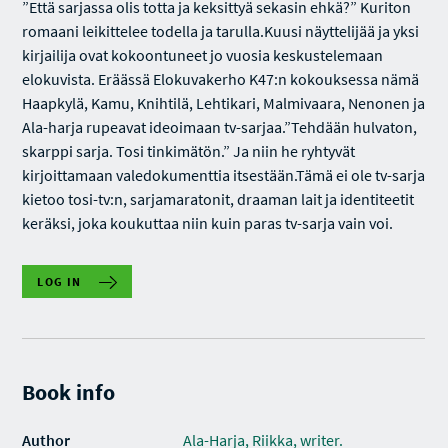
”Että sarjassa olis totta ja keksittyä sekasin ehkä?” Kuriton
romaani leikittelee todella ja tarulla.Kuusi näyttelijää ja yksi
kirjailija ovat kokoontuneet jo vuosia keskustelemaan
elokuvista. Eräässä Elokuvakerho K47:n kokouksessa nämä
Haapkylä, Kamu, Knihtilä, Lehtikari, Malmivaara, Nenonen ja
Ala-harja rupeavat ideoimaan tv-sarjaa.”Tehdään hulvaton,
skarppi sarja. Tosi tinkimätön.” Ja niin he ryhtyvät
kirjoittamaan valedokumenttia itsestään.Tämä ei ole tv-sarja
kietoo tosi-tv:n, sarjamaratonit, draaman lait ja identiteetit
keräksi, joka koukuttaa niin kuin paras tv-sarja vain voi.
LOG IN
Book info
Author
Ala-Harja, Riikka, writer.