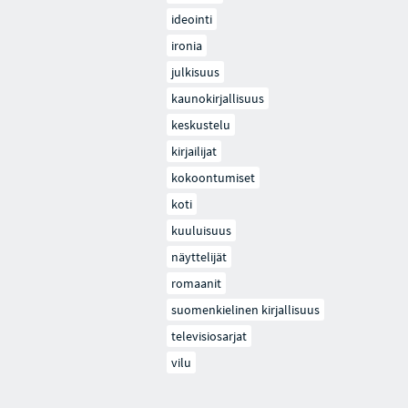
ideointi
ironia
julkisuus
kaunokirjallisuus
keskustelu
kirjailijat
kokoontumiset
koti
kuuluisuus
näyttelijät
romaanit
suomenkielinen kirjallisuus
televisiosarjat
vilu