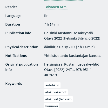
Reader
Toivanen Armi
Language
fin
Duration
7 h 14 min
Publication info
Helsinki Kustannusosakeyhtiö
Otava 2022 (Helsinki Silencio 2022)
Physical description
äänikirja Daisy 2.02 (7 h 14 min)
Notifications
Yhteistuotanto kustantajan kanssa.
Original publication
Helsingissä, Kustannusosakeyhtiö
info
Otava [2022]. 247 s. 978-951-1-
40782-9.
Keywords
autofiktio
elokuvakerhot
elokuvat (teokset)
huumori