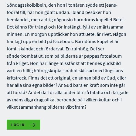
Söndagsskolbibeln, den hon i tonåren sydde ett jeans­
fodral till, har hon gömt undan. Ibland besöker hon
hemlandet, men aldrig någonsin barndoms­ kapellet Betel.
Det känns för trångt och för instängt, fyllt av smärtsam­ma
minnen. En morgon upptäcker hon att Betel är rivet. Någon
har lagt upp en bild på Facebook. Barndoms­ kapellet är
tömt, skändat och fördärvat. En ruinhög. Det ser
sönderbombat ut, som på bilderna ur pappas fotoalbum
från kriget. Hon har länge misstänkt att hennes gudsbild
varit en billig hötorgskopia, snabbt skissad med ängslans
kritstreck. Finns det ett original, en annan bild av Gud, eller
har alla sina egna bilder? Är Gud bara en kraft som inte går
att förstå? Är det därför alla bilder blir så tafatta och färgade
av mänskliga drag olika, beroende på i vilken kultur och i
vilket sammanhang bilderna växt fram?
LOG IN