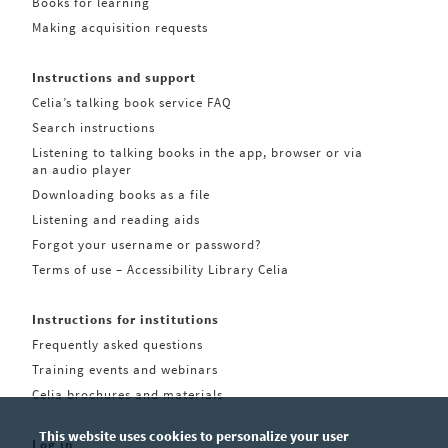
Books for learning
Making acquisition requests
Instructions and support
Celia’s talking book service FAQ
Search instructions
Listening to talking books in the app, browser or via
an audio player
Downloading books as a file
Listening and reading aids
Forgot your username or password?
Terms of use – Accessibility Library Celia
Instructions for institutions
Frequently asked questions
Training events and webinars
Celia brochures and materials
This website uses cookies to personalize your user
Log in