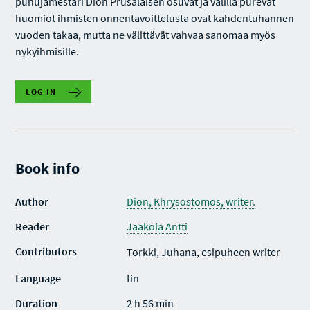
puhujamestari Dion Prusalaisen osuvat ja välillä purevat
huomiot ihmisten onnentavoittelusta ovat kahdentuhannen
vuoden takaa, mutta ne välittävät vahvaa sanomaa myös
nykyihmisille.
LOG IN
Book info
Author
Dion, Khrysostomos, writer.
Reader
Jaakola Antti
Contributors
Torkki, Juhana, esipuheen writer
Language
fin
Duration
2 h 56 min