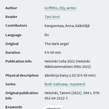
Author
Griffiths, Elly, writer.
Reader
Tani Anni
Contributors
Kangasmaa, Anna, kääntäjä
Language
fin
Original
The dark angel
Duration
9 h 59 min
Publication info
Helsinki Celia 2022 (Helsinki
Näkövammaisten liitto 2022)
Physical description
äänikirja Daisy 2.02 (9 h 59 min)
Series
Ruth Galloway -mysteerit
Original publication
Helsinki, Tammi [2021]. 344 s. 978-
info
952-04-2522-7.
Keywords
arkeologia