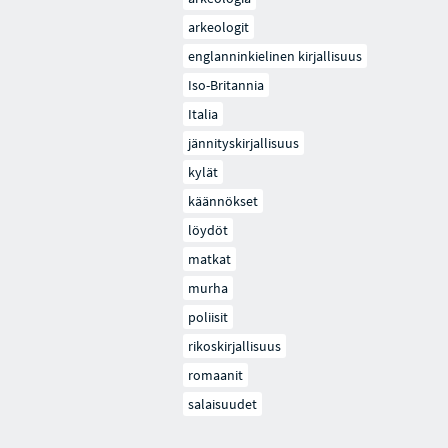
arkeologit
englanninkielinen kirjallisuus
Iso-Britannia
Italia
jännityskirjallisuus
kylät
käännökset
löydöt
matkat
murha
poliisit
rikoskirjallisuus
romaanit
salaisuudet