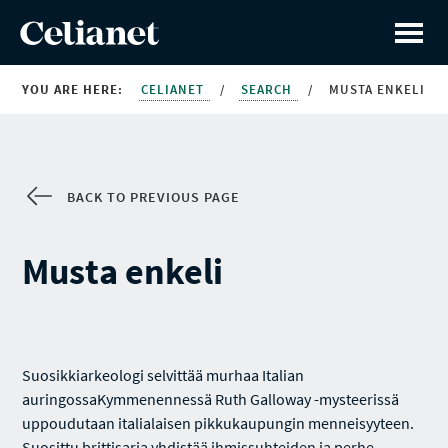
YOU ARE HERE:
CELIANET
/
SEARCH
/
MUSTA ENKELI
BACK TO PREVIOUS PAGE
Musta enkeli
Suosikkiarkeologi selvittää murhaa Italian
auringossaKymmenennessä Ruth Galloway -mysteerissä
uppoudutaan italialaisen pikkukaupungin menneisyyteen.
Suosittu brittisarja yhdistää ihmissuhteiden ja perhe-