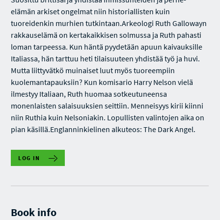
elämän arkiset ongelmat niin historiallisten kuin
tuoreidenkin murhien tutkintaan.Arkeologi Ruth Gallowayn
rakkauselämä on kertakaikkisen solmussa ja Ruth pahasti
loman tarpeessa. Kun häntä pyydetään apuun kaivauksille
Italiassa, hän tarttuu heti tilaisuuteen yhdistää työ ja huvi.
Mutta liittyvätkö muinaiset luut myös tuoreempiin
kuolemantapauksiin? Kun komisario Harry Nelson vielä
ilmestyy Italiaan, Ruth huomaa sotkeutuneensa
monenlaisten salaisuuksien seittiin. Menneisyys kirii kiinni
niin Ruthia kuin Nelsoniakin. Lopullisten valintojen aika on
pian käsillä.Englanninkielinen alkuteos: The Dark Angel.
LOG IN
Book info